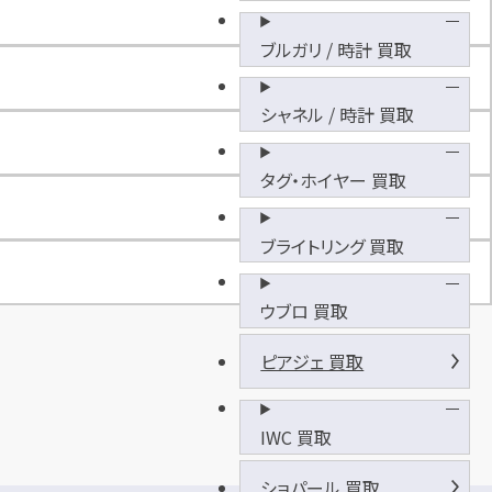
デ
ィ
ブルガリ / 時計 買取
長
泉
シャネル / 時計 買取
敷
地
内
タグ・ホイヤー 買取
駐
車
ブライトリング 買取
場
ウブロ 買取
ピアジェ 買取
IWC 買取
ショパール 買取