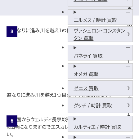
長
泉
な
エルメス / 時計 買取
め
ヴァシュロン・コンスタン
り
タン 買取
駅
よ
り
パネライ 買取
1
k
オメガ 買取
m
、
ゼニス 買取
徒
道なりに進み川を越え1つ目の信号を左折します。
歩
グッチ / 時計 買取
約
1
5
カルティエ / 時計 買取
分