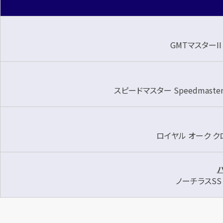
今
が
売り時
です！
GMTマスターII 
スピードマスター Speedmaster '5
ロイヤル オーク クロノ
ノーチラスSS 