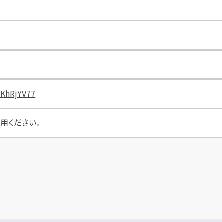
FKhRjYV77
用ください。