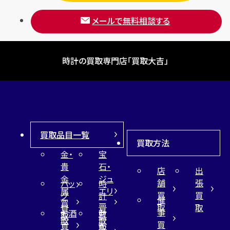
メールで無料相談する
時計の買取専門店「買取大吉」
買取品目一覧
買取方法
金・
宝
貴
石・
店
出
金
ジュ
舗
張
バッ
時
属
エリ
買
買
グ
計
催
買
ー
取
取
買
買
事
お酒
財
取
買
取
取
買
買
布
取