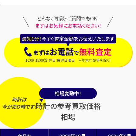
どんなご相談・ご質問でもOK！
まずはお気軽にお電話ください！
最短1分！
今すぐ査定金額をお伝えいたします
お電話
無料査定
まずは
で
10:00~19:00(定休日:毎週日曜日 ＊年末年始等を除く)
相場変動中！
時計は
時計の参考買取価格
今
が
売り時
です！
相場
年
月
年
月