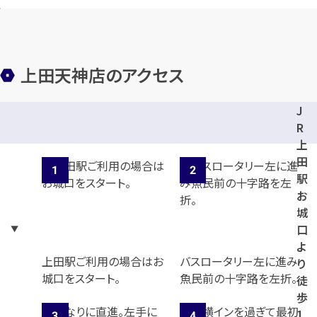
カンタン
無料
上田天神店のアクセス
J
1
最短
分！
今すぐ査定金額をお伝えいた
R
します
上
田
まずは
お電話
で
無料査定
駅
お
【総合受付】24時間・年中無休(年末年
城
始除く)
口
よ
上田駅ご利用の場合はお
バスロータリー左に進み
り
城口をスタート。
魚民前の十字路を左折。
徒
メールで無料相談する
歩
1