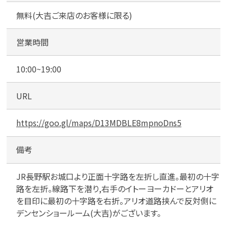
ー
ル
無料(大吉ご来店のお客様に限る)
ー
ム
営業時間
)
専
10:00~19:00
用
駐
URL
車
場
https://goo.gl/maps/D13MDBLE8mpnoDns5
備考
JR長野駅お城口より正面十字路を左折し直進。最初の十字
路を左折。線路下を潜り,右手のイトーヨーカドーとアリオ
を目印に最初の十字路を右折。アリオ道路挟んで反対側に
デンセンショールーム(大吉)がございます。