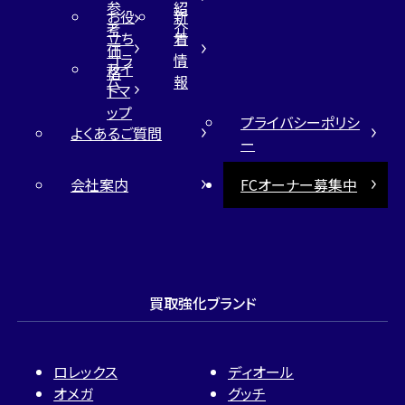
参
紹
お役
新
考
介
立ち
着
価
コラ
情
サイ
格
ム
報
トマ
ップ
プライバシーポリシ
よくあるご質問
ー
会社案内
FCオーナー募集中
買取強化ブランド
ロレックス
ディオール
オメガ
グッチ