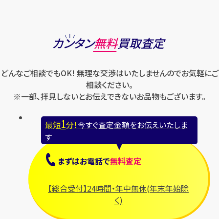
カンタン
無料
買取査定
どんなご相談でもOK! 無理な交渉はいたしませんのでお気軽にご
相談ください。
※一部、拝見しないとお伝えできないお品物もございます。
1
最短
分！
今すぐ査定金額をお伝えいたしま
す
まずは
お電話
で
無料査定
【総合受付】24時間・年中無休(年末年始除
く)