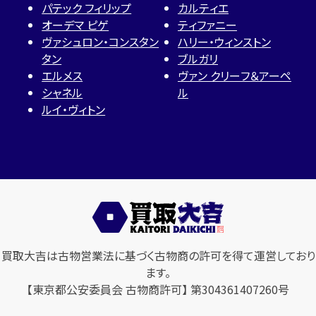
パテック フィリップ
カルティエ
オーデマ ピゲ
ティファニー
ヴァシュロン・コンスタン
ハリー・ウィンストン
タン
ブルガリ
エルメス
ヴァン クリーフ＆アーペ
シャネル
ル
ルイ・ヴィトン
買取大吉は古物営業法に基づく古物商の許可を得て運営しており
ます。
【東京都公安委員会 古物商許可】 第304361407260号