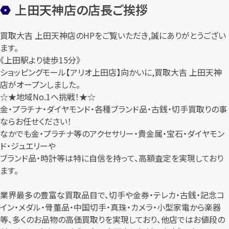
上田天神店の店長ご挨拶
買取大吉 上田天神店のHPをご覧いただき,誠にありがとうござい
ます。
《上田駅より徒歩15分》
ショッピングモール【アリオ上田店】向かいに,買取大吉 上田天神
店がオープンしました。
☆★地域No.1へ挑戦！★☆
金・プラチナ・ダイヤモンド・各種ブランド品・古銭・切手買取りの事
ならお任せください！
なかでも金・プラチナ等のアクセサリー・貴金属・宝石・ダイヤモン
ド・ジュエリーや
ブランド品・時計等は特に自信を持って、高額査定を実現しており
ます。
業界最多の豊富な買取品目で、切手や金券・テレカ・古銭・記念コ
イン・メダル・骨董品・中国切手・真珠・カメラ・小型家電から楽器
等、多くのお品物の高価買取りを実現しており、他店ではお値段の