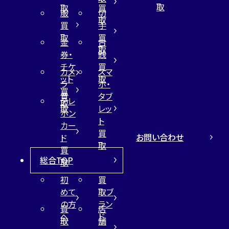
取
取
買
服
切
取
買
手
取
買
金
古
取
券・
銭
チケ
買
カメ
スマ
ット
取
ラ
ホ・
買
買
タブ
テレ
取
取
レッ
ホン
ト
カー
買
お問い合わせ
ド
取
買
総合TOP
取
初
買
めて
取ブ
の方
ラン
買
店
へ
ド
取
舗