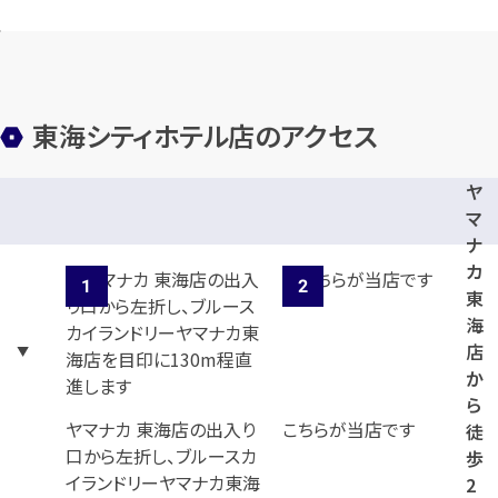
東海シティホテル店のアクセス
ヤ
マ
ナ
カ
東
海
店
か
ら
ヤマナカ 東海店の出入り
こちらが当店です
徒
口から左折し、ブルースカ
歩
イランドリーヤマナカ東海
2