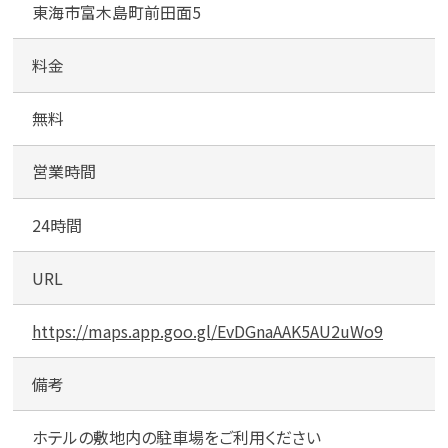
カンタン
無料
東海市富木島町前田面5
テ
ル
駐
料金
車
場
無料
1
最短
分！
今すぐ査定金額をお伝えいた
営業時間
します
24時間
まずは
お電話
で
無料査定
URL
【総合受付】24時間・年中無休(年末年
始除く)
https://maps.app.goo.gl/EvDGnaAAK5AU2uWo9
備考
メールで無料相談する
ホテルの敷地内の駐車場をご利用ください