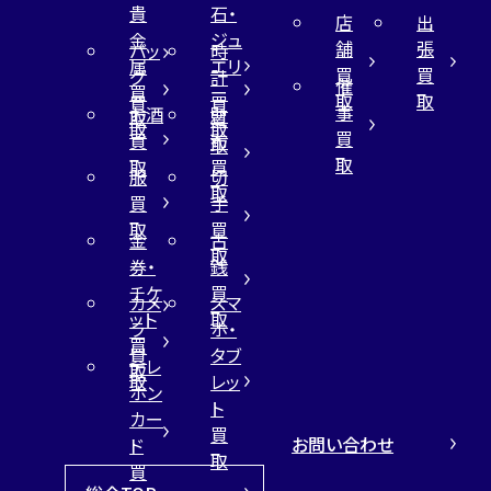
貴
石・
店
出
金
ジュ
舗
張
バッ
時
属
エリ
買
買
グ
計
催
買
ー
取
取
買
買
事
お酒
財
取
買
取
取
買
買
布
取
取
取
買
服
切
取
買
手
取
買
金
古
取
券・
銭
チケ
買
カメ
スマ
ット
取
ラ
ホ・
買
買
タブ
テレ
取
取
レッ
ホン
ト
カー
買
お問い合わせ
ド
取
買