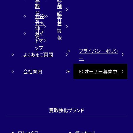
へ
ド
取
舗
参
紹
お役
新
考
介
立ち
着
価
コラ
情
サイ
格
ム
報
トマ
ップ
プライバシーポリシ
よくあるご質問
ー
会社案内
FCオーナー募集中
買取強化ブランド
ロレックス
ディオール