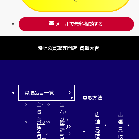
メールで無料相談する
時計の買取専門店「買取大吉」
買取品目一覧
買取方法
金・
宝
貴
石・
店
出
金
ジュ
舗
張
バッ
時
属
エリ
買
買
グ
計
催
買
ー
取
取
買
買