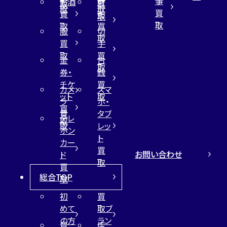
事
お酒
財
取
買
取
取
買
買
布
取
取
取
買
服
切
取
買
手
取
買
金
古
取
券・
銭
チケ
買
カメ
スマ
ット
取
ラ
ホ・
買
買
タブ
テレ
取
取
レッ
ホン
ト
カー
買
お問い合わせ
ド
取
買
総合TOP
取
初
買
めて
取ブ
の方
ラン
買
店