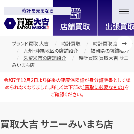
時計を売るなら
全国2000店舗以上展開中！
信頼と実績の買取専門店「買取大
吉」
ブランド買取 大吉
時計買取
時計買取 店舗紹介
九州・沖縄地区の店舗紹介
福岡県の店舗紹介
久留米市の店舗紹介
時計買取 買取大吉 サニー
みいまち店
令和7年12月2日より従来の健康保険証が身分証明書として認
められなくなりました。詳しくは下部の
「買取に必要なもの」
を
ご確認ください。
買取大吉 サニーみいまち店