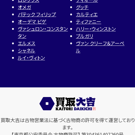
オメガ
グッチ
パテック フィリップ
カルティエ
オーデマ ピゲ
ティファニー
ヴァシュロン・コンスタン
ハリー・ウィンストン
タン
ブルガリ
エルメス
ヴァン クリーフ＆アーペ
シャネル
ル
ルイ・ヴィトン
買取大吉は古物営業法に基づく古物商の許可を得て運営しており
ます。
【東京都公安委員会 古物商許可】 第304361407260号