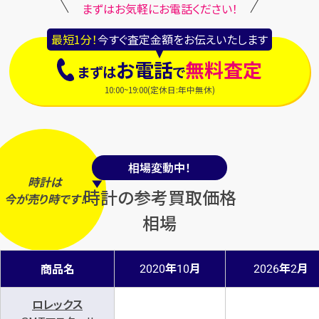
まずはお気軽にお電話ください！
最短1分！
今すぐ査定金額をお伝えいたします
お電話
無料査定
まずは
で
10:00~19:00(定休日:年中無休)
相場変動中！
時計は
時計の参考買取価格
今
が
売り時
です！
相場
年
月
年
月
商品名
2020
10
2026
2
ロレックス