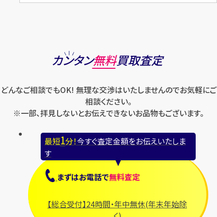
カンタン
無料
買取査定
どんなご相談でもOK! 無理な交渉はいたしませんのでお気軽にご
相談ください。
※一部、拝見しないとお伝えできないお品物もございます。
1
最短
分！
今すぐ査定金額をお伝えいたしま
す
まずは
お電話
で
無料査定
【総合受付】24時間・年中無休(年末年始除
く)