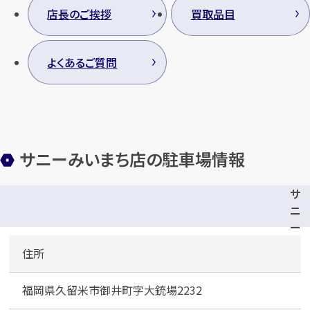
店長のご挨拶
買取品目
よくあるご質問
サニーみいまち店の駐車場情報
サ
ニ
ー
み
住所
い
ま
福岡県久留米市御井町字大銃場2232
ち