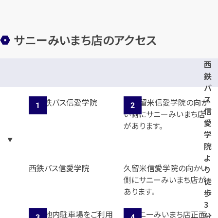
カンタン
無料
サニーみいまち店のアクセス
西
鉄
1
最短
分！
今すぐ査定金額をお伝えいた
バ
します
ス
信
まずは
お電話
で
無料査定
愛
学
【総合受付】24時間・年中無休(年末年
院
始除く)
よ
西鉄バス信愛学院
久留米信愛学院の向かい
り
側にサニーみいまち店が
徒
あります。
歩
メールで無料相談する
3
分