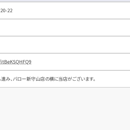
0-22
SfitBeKSQHFQ9
へ進み、バロー新守山店の横に当店がございます。