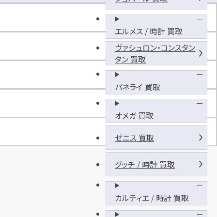
駐
車
場
エルメス / 時計 買取
（
ヴァシュロン・コンスタン
横
タン 買取
井
福
松
パネライ 買取
駐
車
オメガ 買取
場
）
ゼニス 買取
グッチ / 時計 買取
カルティエ / 時計 買取