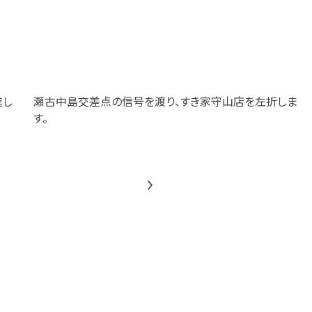
進し
瀬古中島交差点の信号を渡り、すき家守山店を左折しま
す。