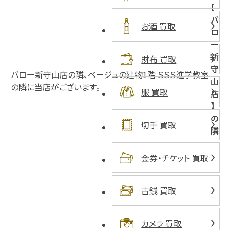
【
バ
お酒 買取
ロ
ー
新
財布 買取
守
バロー新守山店の隣、ベージュの建物1階 ＳＳＳ進学教室
山
の隣に当店がございます。
服 買取
店
】
の
切手 買取
隣
金券・チケット 買取
古銭 買取
カメラ 買取