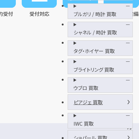
約受付
受付対応
待合室完備
空気清浄機完備
ブルガリ / 時計 買取
シャネル / 時計 買取
タグ・ホイヤー 買取
ブライトリング 買取
ウブロ 買取
ピアジェ 買取
IWC 買取
月
極
ショパール 買取