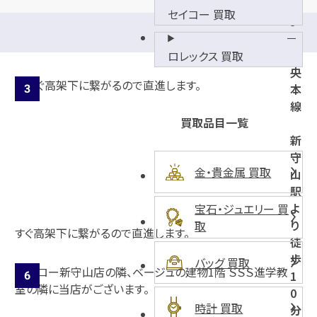
セイコー 買取
J
R
中
ロレックス 買取
央
本
線
買取品目一覧
新
守
金・貴金属 買取
山
駅
よ
宝石・ジュエリー 買
り
取
すぐ高架下に繋がるので直進します。
徒
歩
バッグ 買取
1
0
時計 買取
分