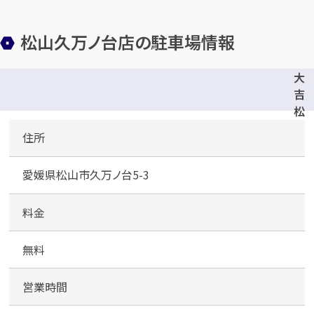
松山久万ノ台店の駐車場情報
大
吉
松
山
住所
久
万
愛媛県松山市久万ノ台5-3
ノ
台
店
料金
無料
営業時間