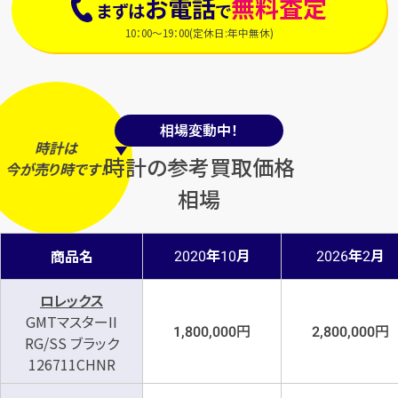
お電話
無料査定
まずは
で
10：00～19：00(定休日:年中無休)
相場変動中！
時計は
時計の参考買取価格
今
が
売り時
です！
相場
年
月
年
月
商品名
2020
10
2026
2
ロレックス
GMTマスターII
円
円
1,800,000
2,800,000
RG/SS ブラック
126711CHNR