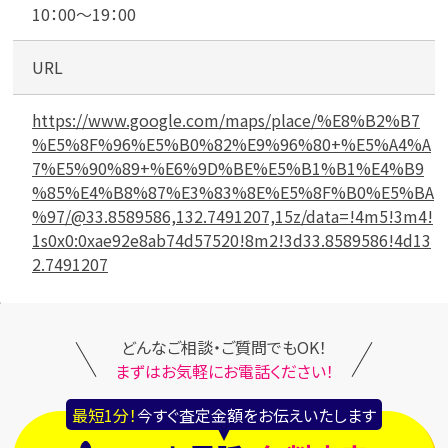
カンタン
無料
10：00～19：00
URL
https://www.google.com/maps/place/%E8%B2%B7
%E5%8F%96%E5%B0%82%E9%96%80+%E5%A4%A
1
7%E5%90%89+%E6%9D%BE%E5%B1%B1%E4%B9
最短
分！
今すぐ査定金額をお伝えいた
%85%E4%B8%87%E3%83%8E%E5%8F%B0%E5%BA
します
%97/@33.8589586,132.7491207,15z/data=!4m5!3m4!
1s0x0:0xae92e8ab74d57520!8m2!3d33.8589586!4d13
まずは
お電話
で
無料査定
2.7491207
【総合受付】24時間・年中無休(年末年
始除く)
どんなご相談・ご質問でもOK！
まずはお気軽にお電話ください！
メールで無料相談する
最短1分！
今すぐ査定金額をお伝えいたします