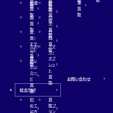
買
買
事
お酒
財
取
買
取
取
買
買
布
取
取
取
買
服
切
取
買
手
取
買
金
古
取
券・
銭
チケ
買
カメ
スマ
ット
取
ラ
ホ・
買
買
タブ
テレ
取
取
レッ
ホン
ト
カー
買
お問い合わせ
ド
取
買
総合TOP
取
初
買
めて
取ブ
の方
ラン