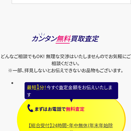
カンタン
無料
買取査定
どんなご相談でもOK! 無理な交渉はいたしませんのでお気軽にご
相談ください。
※一部、拝見しないとお伝えできないお品物もございます。
1
最短
分！
今すぐ査定金額をお伝えいたしま
す
まずは
お電話
で
無料査定
【総合受付】24時間・年中無休(年末年始除