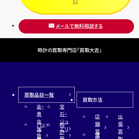
く)
メールで無料相談する
時計の買取専門店「買取大吉」
買取品目一覧
買取方法
金・
宝
貴
石・
店
出
金
ジュ
舗
張
バッ
時
属
エリ
買
買
グ
計
催
買
ー
取
取