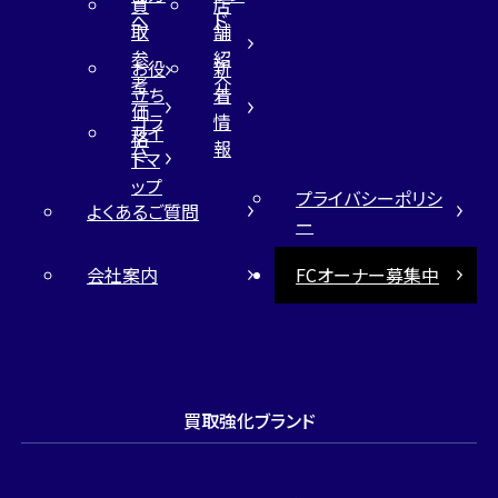
買
店
へ
ド
取
舗
参
紹
お役
新
考
介
立ち
着
価
コラ
情
サイ
格
ム
報
トマ
ップ
プライバシーポリシ
よくあるご質問
ー
会社案内
FCオーナー募集中
買取強化ブランド