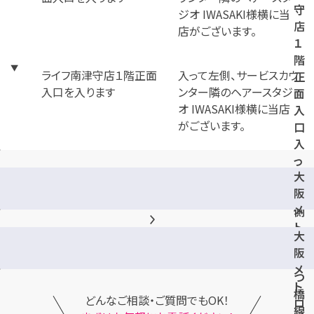
守
店
１
階
ライフ南津守店１階正面
入って左側、サービスカウ
正
入口を入ります
ンター隣のヘアースタジ
面
オ IWASAKI様横に当店
入
がございます。
口
入
っ
大
て
阪
左
メ
側
ト
大
ロ
阪
四
メ
つ
ト
橋
どんなご相談・ご質問でもOK！
ロ
線