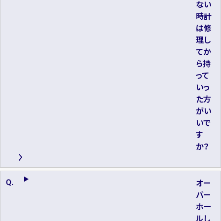
ない
時計
は修
理し
てか
ら持
って
いっ
た方
がい
いで
す
か？
オー
バー
ホー
ルし