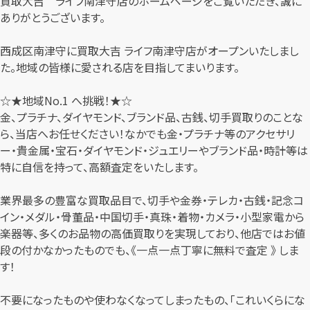
買取大吉 ライフ南津守店のホームページをご覧いただき、誠に
ありがとうございます。
西成区南津守に買取大吉 ライフ南津守店がオープンいたしまし
た。地域の皆様に愛される店を目指してまいります。
☆★地域No.1 へ挑戦！★☆
金、プラチナ、ダイヤモンド、ブランド品、古銭、切手買取りのことな
ら、当店へお任せください！なかでも金・プラチナ等のアクセサリ
ー・貴金属・宝石・ダイヤモンド・ジュエリーやブランド品・時計等は
特に自信を持って、高額査定をいたします。
業界最多の豊富な買取品目で、切手や金券・テレカ・古銭・記念コ
イン・メダル・骨董品・中国切手・真珠・着物・カメラ・小型家電から
楽器等、多くのお品物の高価買取りを実現しており、他店ではお値
段の付かなかったものでも、《一点一点丁寧に無料で査定 》 しま
す！
不要になったものや使わなくなってしまったもの、「これいくらにな