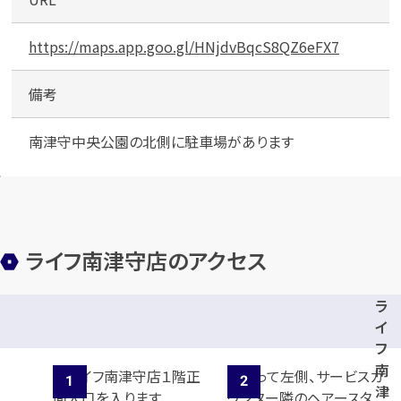
立
体
）
https://maps.app.goo.gl/HNjdvBqcS8QZ6eFX7
備考
南津守中央公園の北側に駐車場があります
ライフ南津守店のアクセス
ラ
イ
フ
南
津