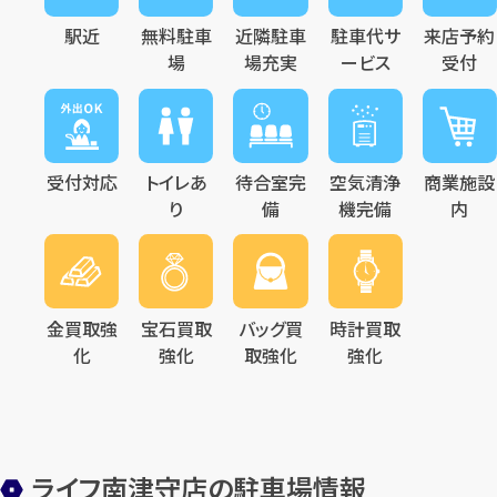
駅近
無料駐車
近隣駐車
駐車代サ
来店予約
場
場充実
ービス
受付
受付対応
トイレあ
待合室完
空気清浄
商業施設
り
備
機完備
内
金買取強
宝石買取
バッグ買
時計買取
化
強化
取強化
強化
ライフ南津守店の駐車場情報