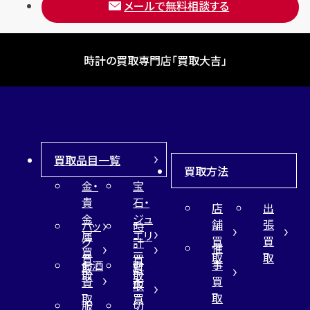
メールで無料相談する
時計の買取専門店「買取大吉」
買取品目一覧
買取方法
金・
宝
貴
石・
店
出
金
ジュ
舗
張
バッ
時
属
エリ
買
買
グ
計
催
買
ー
取
取
買
買
事
お酒
財
取
買
取
取
買
買
布
取
取
取
買
服
切