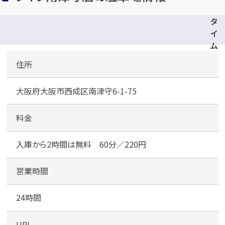
カンタン
無料
タ
イ
ム
ズ
住所
南
津
1
最短
分！
今すぐ査定金額をお伝えいた
大阪府大阪市西成区南津守6-1-75
守
します
シ
ョ
料金
まずは
お電話
で
無料査定
ッ
ピ
入庫から2時間は無料 60分／220円
【総合受付】24時間・年中無休(年末年
ン
始除く)
グ
営業時間
プ
ラ
24時間
メールで無料相談する
ザ
（
URL