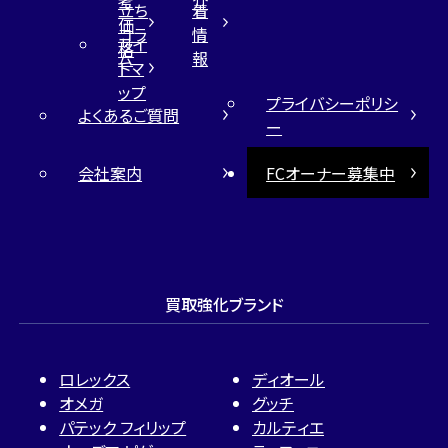
考
介
立ち
着
価
コラ
情
サイ
格
ム
報
トマ
ップ
プライバシーポリシ
よくあるご質問
ー
会社案内
FCオーナー募集中
買取強化ブランド
ロレックス
ディオール
オメガ
グッチ
パテック フィリップ
カルティエ