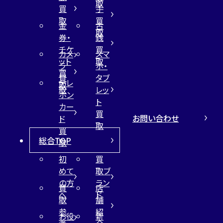
取
買
手
取
買
金
古
取
券・
銭
チケ
買
カメ
スマ
ット
取
ラ
ホ・
買
買
タブ
テレ
取
取
レッ
ホン
ト
カー
買
お問い合わせ
ド
取
買
総合TOP
取
初
買
めて
取ブ
の方
ラン
買
店
へ
ド
取
舗
参
紹
お役
新