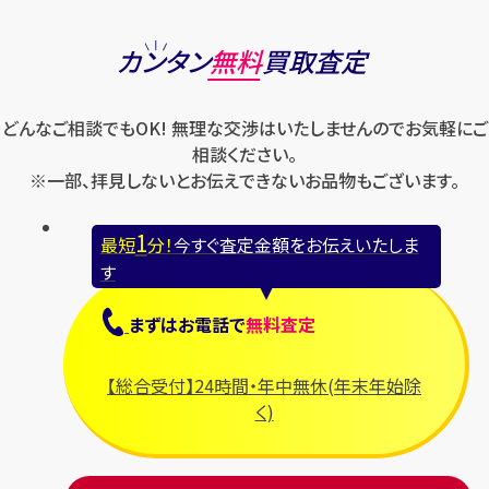
カンタン
無料
買取査定
どんなご相談でもOK! 無理な交渉はいたしませんのでお気軽にご
相談ください。
※一部、拝見しないとお伝えできないお品物もございます。
1
最短
分！
今すぐ査定金額をお伝えいたしま
す
まずは
お電話
で
無料査定
【総合受付】24時間・年中無休(年末年始除
く)