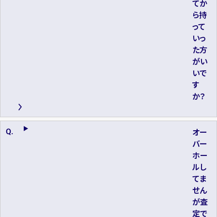
てか
ら持
って
いっ
た方
がい
いで
す
か？
オー
バー
ホー
ルし
てま
せん
が査
定で