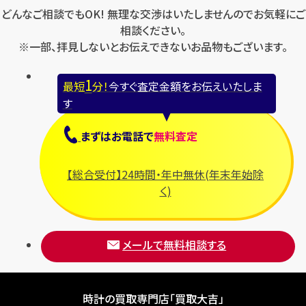
どんなご相談でもOK! 無理な交渉はいたしませんのでお気軽にご
相談ください。
※一部、拝見しないとお伝えできないお品物もございます。
1
最短
分！
今すぐ査定金額をお伝えいたしま
す
まずは
お電話
で
無料査定
【総合受付】24時間・年中無休(年末年始除
く)
メールで無料相談する
時計の買取専門店「買取大吉」