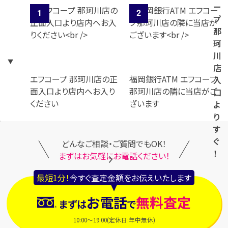
ー
プ
那
珂
川
店
エフコープ 那珂川店の正
福岡銀行ATM エフコープ
入
面入口より店内へお入り
那珂川店の隣に当店がご
口
ください
ざいます
よ
り
す
ぐ
どんなご相談・ご質問でもOK！
！
まずはお気軽にお電話ください！
最短1分！
今すぐ査定金額をお伝えいたします
お電話
無料査定
まずは
で
10:00～19:00(定休日:年中無休)