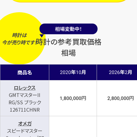
相場変動中！
時計は
時計の参考買取価格
今
が
売り時
です！
相場
年
月
年
月
商品名
2020
10
2026
2
ロレックス
GMTマスターII
円
円
1,800,000
2,800,000
RG/SS ブラック
126711CHNR
オメガ
スピードマスター