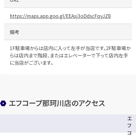
2
階
）
https://maps.app.goo.gl/EEAsj3oDdscFqyJZ8
備考
1F駐車場からは店内に入って左手が当店です。2F駐車場か
らは店内まで階段、またはエレベーターで下って店内左手
に当店がございます。
エフコープ那珂川店のアクセス
エ
フ
コ