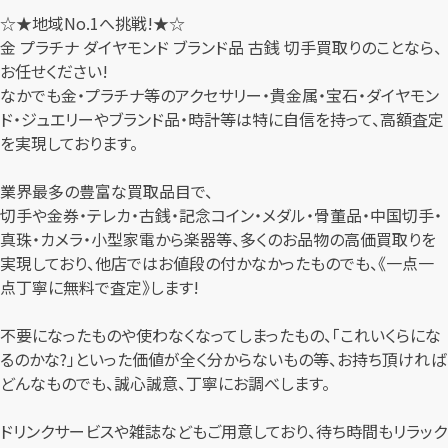
☆★地域No.1へ挑戦!★☆
金 プラチナ ダイヤモンド ブランド品 古銭 切手買取りのことなら、
お任せください!
なかでも金・プラチナ等のアクセサリー・貴金属・宝石・ダイヤモン
ド・ジュエリーやブランド品・時計等は特に自信を持って、高額査定
を実現しております。
業界最多の豊富な買取品目で、
切手や金券・テレカ・古銭・記念コイン・メダル・骨董品・中国切手・
真珠・カメラ・小型家電から楽器等、多くのお品物の高価買取りを
実現しており、他店ではお値段の付かなかったものでも、《一点一
点丁寧に無料で査定》します!
不要になったものや使わなくなってしまったもの、「これいくらにな
るのかな?」といった価値が全く分からないもの等、お持ち頂ければ
どんなものでも、誠心誠意、丁寧にお調べします。
ドリンクサービスや雑誌などもご用意しており、待ち時間もリラック