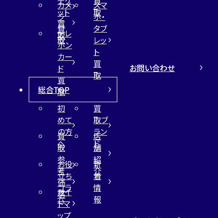
チケ
買
カメ
スマ
ット
取
ラ
ホ・
買
買
タブ
テレ
取
取
レッ
ホン
ト
カー
買
お問い合わせ
ド
取
買
総合TOP
取
初
買
めて
取ブ
の方
ラン
買
店
へ
ド
取
舗
参
紹
お役
新
考
介
立ち
着
価
コラ
情
サイ
格
ム
報
トマ
ップ