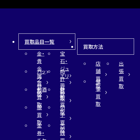
買取品目一覧
買取方法
金・
宝
貴
石・
店
出
金
ジュ
舗
張
バッ
時
属
エリ
買
買
グ
計
催
買
ー
取
取
買
買
事
お酒
財
取
買
取
取
買
買
布
取
取
取
買
服
切
取
買
手
取
買
金
古
取
券・
銭