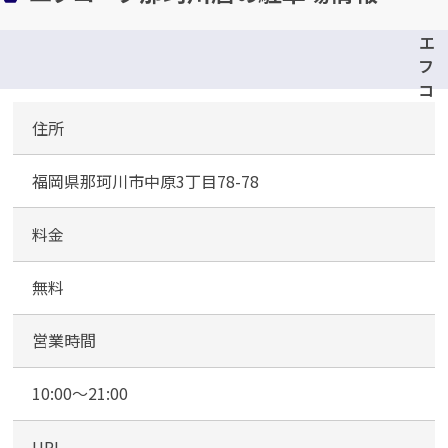
カンタン
無料
エ
フ
コ
ー
住所
プ
那
1
最短
分！
今すぐ査定金額をお伝えいた
福岡県那珂川市中原3丁目78-78
珂
します
川
店
料金
まずは
お電話
で
無料査定
駐
車
無料
【総合受付】24時間・年中無休(年末年
場
始除く)
（
営業時間
1
階
10:00～21:00
メールで無料相談する
及
び
URL