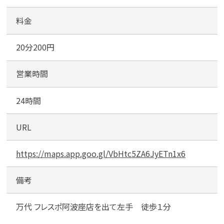
カンタン
無料
n
g
料金
フ
レ
20分200円
ス
ポ
営業時間
阿
1
最短
分！
今すぐ査定金額をお伝えいた
波
します
24時間
座
まずは
お電話
で
無料査定
URL
【総合受付】24時間・年中無休(年末年
https://maps.app.goo.gl/VbHtc5ZA6JyETn1x6
始除く)
備考
メールで無料相談する
万代 フレスポ阿波座店を出て左手 徒歩１分