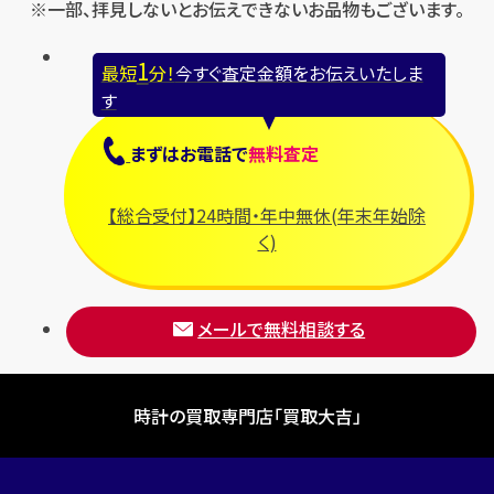
※一部、拝見しないとお伝えできないお品物もございます。
1
最短
分！
今すぐ査定金額をお伝えいたしま
す
まずは
お電話
で
無料査定
【総合受付】24時間・年中無休(年末年始除
く)
メールで無料相談する
時計の買取専門店「買取大吉」