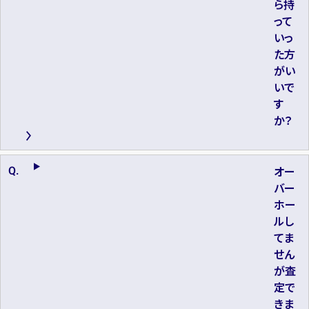
ら持
って
いっ
た方
がい
いで
す
か？
オー
バー
ホー
ルし
てま
せん
が査
定で
きま