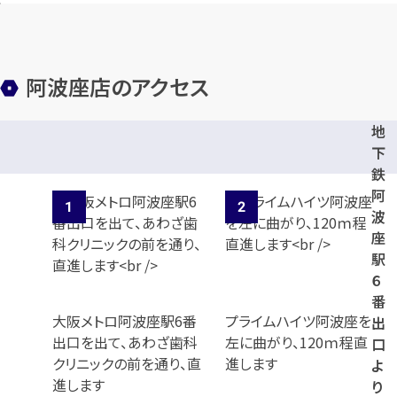
阿波座店のアクセス
地
下
鉄
阿
波
座
駅
６
番
大阪メトロ阿波座駅6番
プライムハイツ阿波座を
出
出口を出て、あわざ歯科
左に曲がり、120ｍ程直
口
クリニックの前を通り、直
進します
よ
進します
り