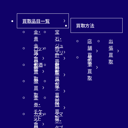
買取品目一覧
買取方法
金・
宝
貴
石・
店
出
金
ジュ
舗
張
バッ
時
属
エリ
買
買
グ
計
催
買
ー
取
取
買
買
事
お酒
財
取
買
取
取
買
買
布
取
取
取
買
服
切
取
買
手
取
買
金
古
取
券・
銭
チケ
買
カメ
スマ
ット
取
ラ
ホ・
買
買
タブ