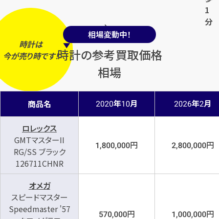
1
分
相場変動中！
時計は
時計の参考買取価格
今
が
売り時
です！
相場
年
月
年
月
商品名
2020
10
2026
2
ロレックス
GMTマスターII
円
円
1,800,000
2,800,000
RG/SS ブラック
126711CHNR
オメガ
スピードマスター
Speedmaster '57
円
円
570,000
1,000,000