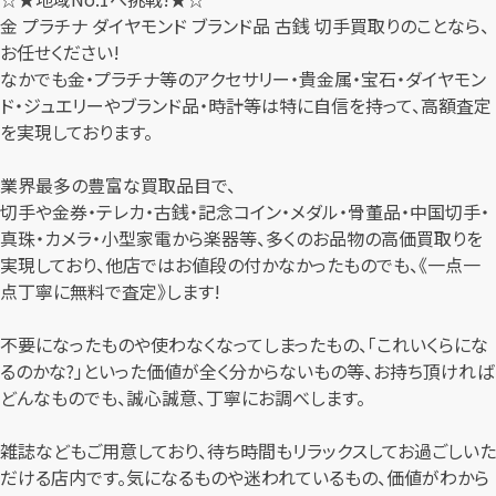
金 プラチナ ダイヤモンド ブランド品 古銭 切手買取りのことなら、
お任せください!
なかでも金・プラチナ等のアクセサリー・貴金属・宝石・ダイヤモン
ド・ジュエリーやブランド品・時計等は特に自信を持って、高額査定
を実現しております。
業界最多の豊富な買取品目で、
切手や金券・テレカ・古銭・記念コイン・メダル・骨董品・中国切手・
真珠・カメラ・小型家電から楽器等、多くのお品物の高価買取りを
実現しており、他店ではお値段の付かなかったものでも、《一点一
点丁寧に無料で査定》します!
不要になったものや使わなくなってしまったもの、「これいくらにな
るのかな?」といった価値が全く分からないもの等、お持ち頂ければ
どんなものでも、誠心誠意、丁寧にお調べします。
雑誌などもご用意しており、待ち時間もリラックスしてお過ごしいた
だける店内です。気になるものや迷われているもの、価値がわから