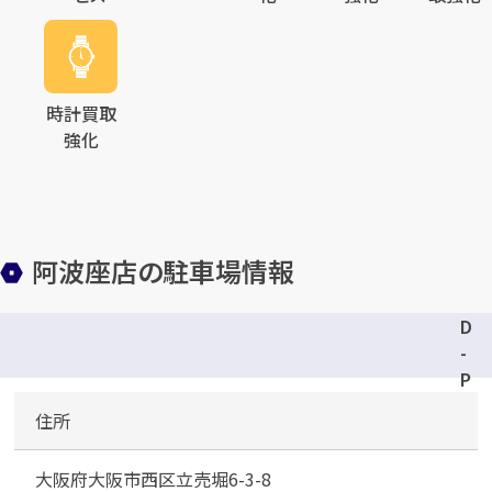
時計買取
強化
阿波座店の駐車場情報
D
-
P
a
住所
r
k
大阪府大阪市西区立売堀6-3-8
i