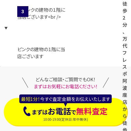
徒
歩
2
分
、
万
代
ピンクの建物の１階に当
フ
店ございます
レ
ス
ポ
どんなご相談・ご質問でもOK！
阿
まずはお気軽にお電話ください！
波
座
最短1分！
今すぐ査定金額をお伝えいたします
店
お電話
無料査定
か
まずは
で
ら
10:00-19:00(定休日:年中無休)
徒
歩