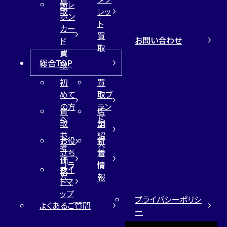
テレ
取
取
レッ
ホン
ト
カー
買
お問い合わせ
ド
取
買
総合TOP
取
初
買
めて
取ブ
の方
ラン
買
店
へ
ド
取
舗
参
紹
お役
新
考
介
立ち
着
価
コラ
情
サイ
格
ム
報
トマ
ップ
プライバシーポリシ
よくあるご質問
ー