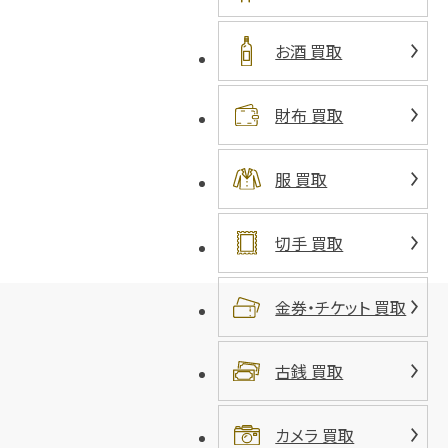
お酒 買取
財布 買取
服 買取
切手 買取
金券・チケット 買取
古銭 買取
カメラ 買取