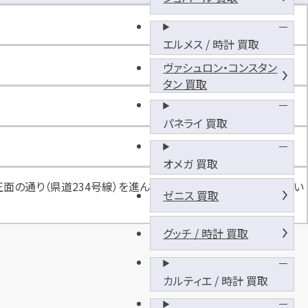
ム
ズ
有
エルメス / 時計 買取
田
ヴァシュロン・コンスタン
駅
タン 買取
前
パネライ 買取
オメガ 買取
面の通り（県道234号線）を進んでいただくと左手に当店がござい
ゼニス 買取
グッチ / 時計 買取
カルティエ / 時計 買取