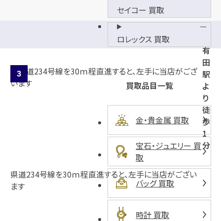
セイコー 買取
J
R
ロレックス 買取
有
田
駅
買取品目一覧
よ
り
徒
金・貴金属 買取
歩
1
分
宝石・ジュエリー 買
取
県道234号線を30ｍ程直進すると、左手に当店がござい
バッグ 買取
ます
時計 買取