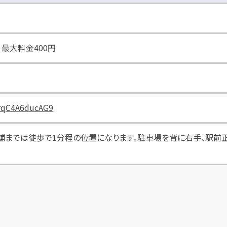
最大料金400円
9rqC4A6ducAG9
までは徒歩で1分程の位置になります。駐車場を背に右手、駅前正