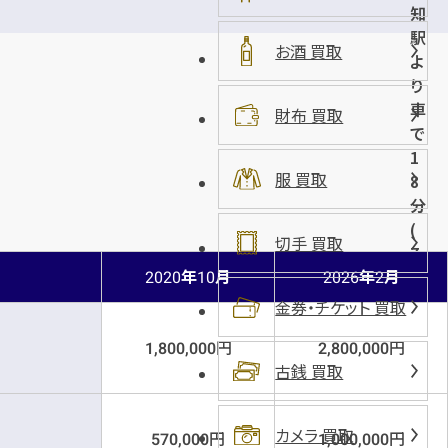
知
分
駅
お酒 買取
よ
り
車
財布 買取
で
1
服 買取
8
分
(
切手 買取
7
年
月
年
月
K
2020
10
2026
2
m
金券・チケット 買取
)
円
円
1,800,000
2,800,000
古銭 買取
カメラ 買取
円
円
570,000
1,000,000