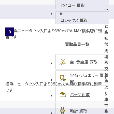
セイコー 買取
蒔
絵
台
ロレックス 買取
と
高
知
買取品目一覧
競
馬
場
金・貴金属 買取
の
交
差
宝石・ジュエリー 買
点
取
横浜ニュータウン入口より350ｍでA-MAX横浜店に到着
よ
です
り
バッグ 買取
車
で
時計 買取
高
2