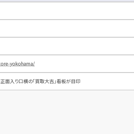
store-yokohama/
浜店正面入り口横の「買取大吉」看板が目印