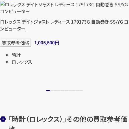
ロレックス デイトジャスト レディース 179173G 自動巻き SS/YG コ
ンピューター
円
買取参考価格
1,005,500
時計
ロレックス
カンタン
無料
1
最短
分！
今すぐ査定金額をお伝えいた
「時計（ロレックス）」その他の買取参考価
します