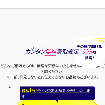
お電話でもメールでも、24時間毎日
ご相談受
その場で聞ける
カンタン
無料
買取査定
リアル
な
相場！
どんなご相談でもOK! 無理な交渉はいたしませんのでお気軽にご
相談ください。
※一部、拝見しないとお伝えできないお品物もございます。
1
最短
分！
今すぐ査定金額をお伝えいたしま
す