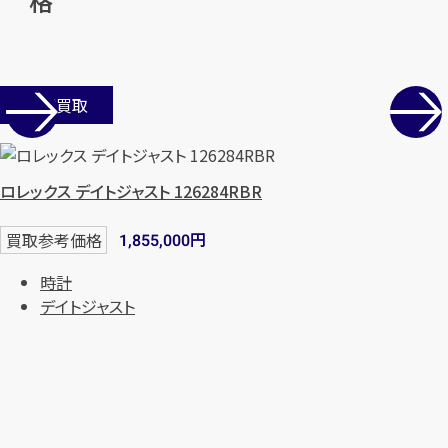
格
まずは
お電話
で
無料査定
【総合受付】24時間・年中無休(年末年
始除く)
店舗買取
メールで無料相談する
ロレックス デイトジャスト 126284RBR
円
買取参考価格
1,855,000
時計
デイトジャスト