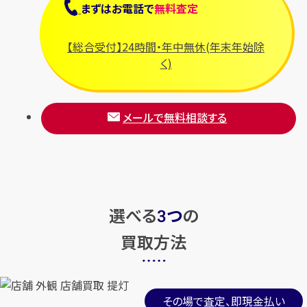
まずは
お電話
で
無料査定
【総合受付】24時間・年中無休(年末年始除
く)
メールで無料相談する
選べる
つ
の
3
買取方法
その場で査定、即現金払い