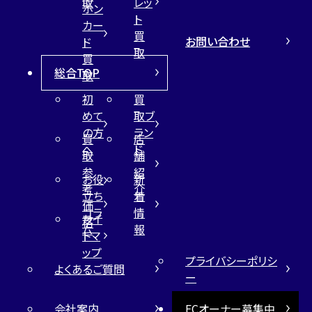
取
レッ
ホン
ト
カー
買
お問い合わせ
ド
取
買
総合TOP
取
初
買
めて
取ブ
の方
ラン
買
店
へ
ド
取
舗
参
紹
お役
新
考
介
立ち
着
価
コラ
情
サイ
格
ム
報
トマ
ップ
プライバシーポリシ
よくあるご質問
ー
会社案内
FCオーナー募集中