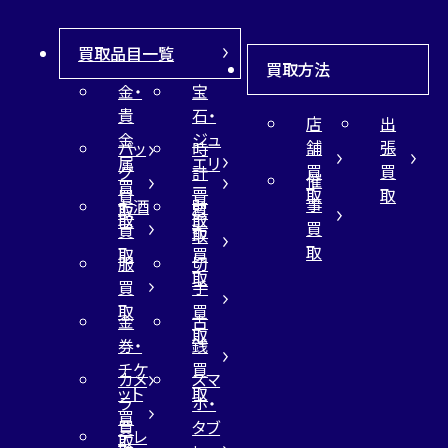
買取品目一覧
買取方法
金・
宝
貴
石・
店
出
金
ジュ
舗
張
バッ
時
属
エリ
買
買
グ
計
催
買
ー
取
取
買
買
事
お酒
財
取
買
取
取
買
買
布
取
取
取
買
服
切
取
買
手
取
買
金
古
取
券・
銭
チケ
買
カメ
スマ
ット
取
ラ
ホ・
買
買
タブ
テレ
取