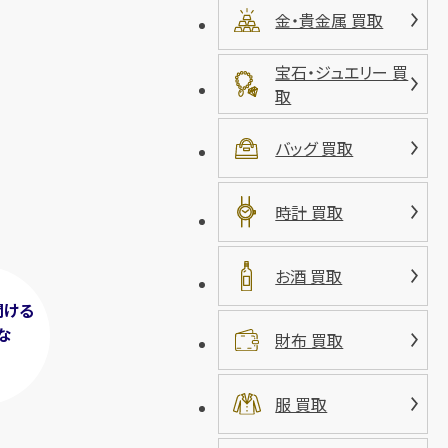
金・貴金属 買取
宝石・ジュエリー 買
取
バッグ 買取
時計 買取
お酒 買取
聞ける
な
財布 買取
！
服 買取