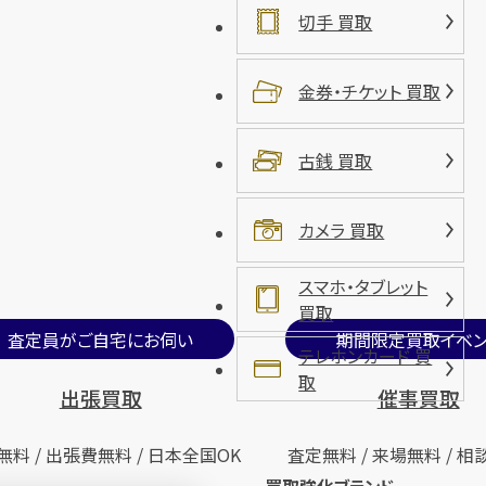
切手 買取
金券・チケット 買取
古銭 買取
カメラ 買取
スマホ・タブレット
買取
査定員がご自宅にお伺い
期間限定買取イベン
テレホンカード 買
取
出張買取
催事買取
無料 / 出張費無料 / 日本全国OK
査定無料 / 来場無料 / 相