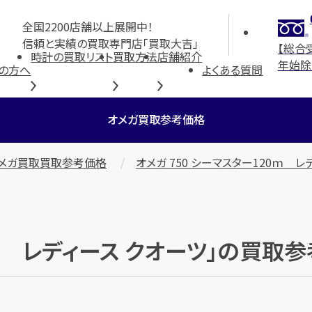
全国2200店舗以上展開中！
信頼と実績の買取専門店「買取大吉」
【総合
時計の買取リスト
買取方法
店舗紹介
年始除
の方へ
よくある質問
オメガ買取参考価格
メガ買取買取参考価格
オメガ 750 シーマスター120ｍ レ
0ｍ レディース クオーツ」の買取