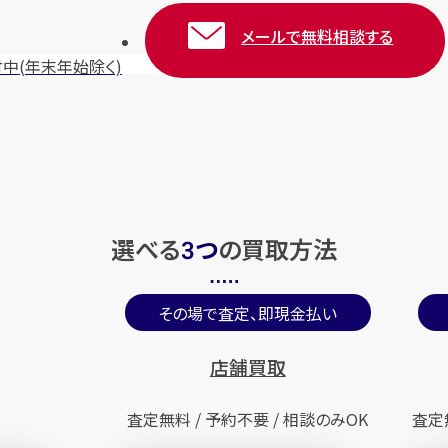
メールで無料相談する
付中
(年末年始除く)
選べる
つ
の
買取方法
3
その場で査定、即現金払い
店舗買取
査定無料 / 予約不要 / 相談のみOK
査定