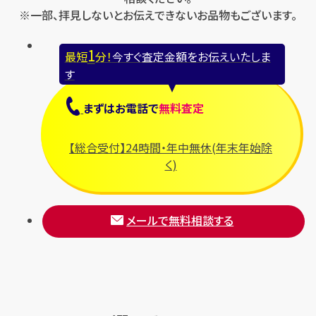
※一部、拝見しないとお伝えできないお品物もございます。
1
最短
分！
今すぐ査定金額をお伝えいたしま
す
まずは
お電話
で
無料査定
【総合受付】24時間・年中無休(年末年始除
く)
メールで無料相談する