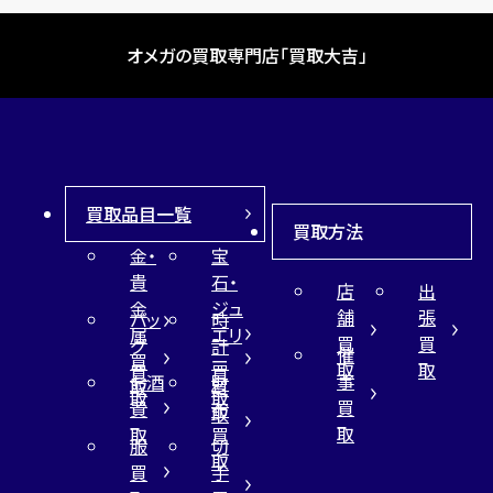
オメガの買取専門店「買取大吉」
買取品目一覧
買取方法
金・
宝
貴
石・
店
出
金
ジュ
舗
張
バッ
時
属
エリ
買
買
グ
計
催
買
ー
取
取
買
買
事
お酒
財
取
買
取
取
買
買
布
取
取
取
買
服
切
取
買
手