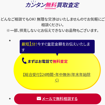
カンタン
無料
買取査定
どんなご相談でもOK! 無理な交渉はいたしませんのでお気軽にご
相談ください。
※一部、拝見しないとお伝えできないお品物もございます。
1
最短
分！
今すぐ査定金額をお伝えいたしま
す
まずは
お電話
で
無料査定
【総合受付】24時間・年中無休(年末年始除
く)
メールで無料相談する