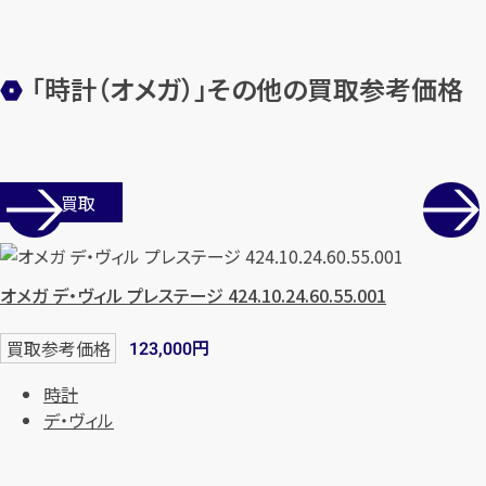
まずは
お電話
で
無料査定
「時計（オメガ）」その他の買取参考価格
【総合受付】24時間・年中無休(年末年
始除く)
メールで無料相談する
店舗買取
オメガ デ・ヴィル プレステージ 424.10.24.60.55.001
円
買取参考価格
123,000
時計
デ・ヴィル