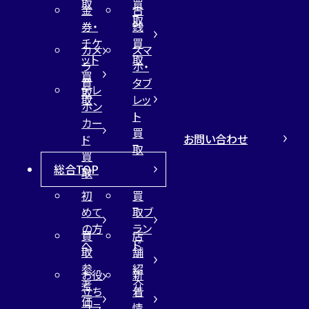
取
買
金
古
取
券・
銭
チケ
買
カメ
スマ
ット
取
ラ
ホ・
買
買
タブ
テレ
取
取
レッ
ホン
ト
カー
買
お問い合わせ
ド
取
買
総合TOP
取
初
買
めて
取ブ
の方
ラン
買
店
へ
ド
取
舗
参
紹
お役
新
考
介
立ち
着
価
コラ
情