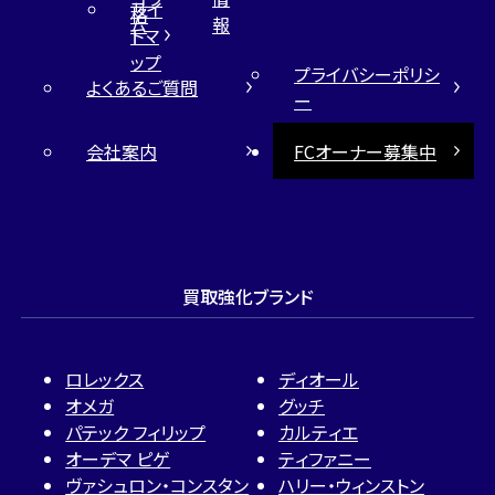
サイ
格
ム
報
トマ
ップ
プライバシーポリシ
よくあるご質問
ー
会社案内
FCオーナー募集中
買取強化ブランド
ロレックス
ディオール
オメガ
グッチ
パテック フィリップ
カルティエ
オーデマ ピゲ
ティファニー
ヴァシュロン・コンスタン
ハリー・ウィンストン