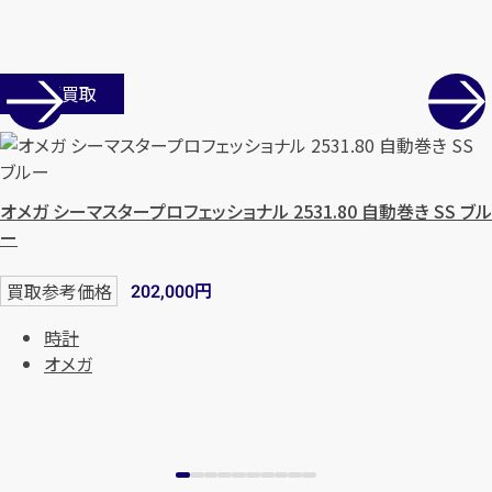
店舗買取
オメガ シーマスタープロフェッショナル 2531.80 自動巻き SS ブル
ー
カンタン
無料
円
買取参考価格
202,000
時計
オメガ
1
最短
分！
今すぐ査定金額をお伝えいた
します