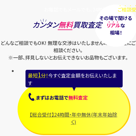
お電話でもメールでも、24時間毎日
ご相談受
その場で聞ける
カンタン
無料
買取査定
リアル
な
相場！
どんなご相談でもOK! 無理な交渉はいたしませんのでお気軽にご
相談ください。
※一部、拝見しないとお伝えできないお品物もございます。
1
最短
分！
今すぐ査定金額をお伝えいたしま
す
まずは
お電話
で
無料査定
【総合受付】24時間・年中無休(年末年始除
く)