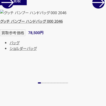
店舗買取
まずは
お電話
で
無料査定
【総合受付】24時間・年中無休(年末年
グッチ バンブー ハンドバッグ 000 2046
始除く)
円
買取参考価格
78,500
バッグ
メールで無料相談する
ショルダーバッグ