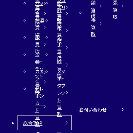
金
ジュ
舗
張
バッ
時
属
エリ
買
買
グ
計
催
買
ー
取
取
買
買
事
お酒
財
取
買
取
取
買
買
布
取
取
取
買
服
切
取
買
手
取
買
金
古
取
券・
銭
チケ
買
カメ
スマ
ット
取
ラ
ホ・
買
買
タブ
テレ
取
取
レッ
ホン
ト
カー
買
お問い合わせ
ド
取
買
総合TOP
取