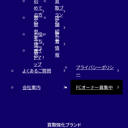
初
買
めて
取ブ
の方
ラン
買
店
へ
ド
取
舗
参
紹
お役
新
考
介
立ち
着
価
コラ
情
サイ
格
ム
報
トマ
ップ
プライバシーポリシ
よくあるご質問
ー
会社案内
FCオーナー募集中
買取強化ブランド