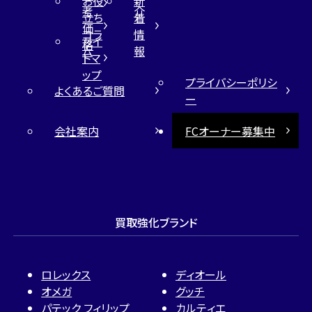
お役
新
考
介
立ち
着
価
コラ
情
サイ
格
ム
報
トマ
ップ
プライバシーポリシ
よくあるご質問
ー
会社案内
FCオーナー募集中
買取強化ブランド
ロレックス
ディオール
オメガ
グッチ
パテック フィリップ
カルティエ