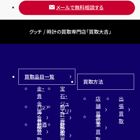
メールで無料相談する
グッチ / 時計の買取専門店「買取大吉」
買取品目一覧
買取方法
金・
宝
貴
石・
店
出
金
ジュ
舗
張
バッ
時
属
エリ
買
買
グ
計
催
買
ー
取
取
買
買
事
お酒
財
取
買
取
取
買
買
布
取
取
取
買