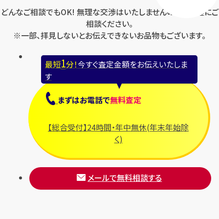
どんなご相談でもOK! 無理な交渉はいたしませんのでお気軽にご
相談ください。
※一部、拝見しないとお伝えできないお品物もございます。
1
最短
分！
今すぐ査定金額をお伝えいたしま
す
まずは
お電話
で
無料査定
【総合受付】24時間・年中無休(年末年始除
く)
メールで無料相談する