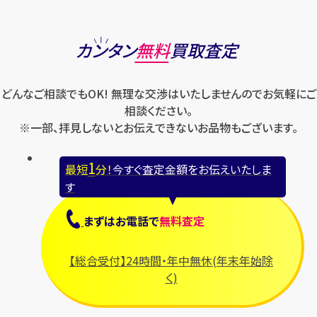
カンタン
無料
買取査定
どんなご相談でもOK! 無理な交渉はいたしませんのでお気軽にご
相談ください。
※一部、拝見しないとお伝えできないお品物もございます。
1
最短
分！
今すぐ査定金額をお伝えいたしま
す
まずは
お電話
で
無料査定
【総合受付】24時間・年中無休(年末年始除
く)