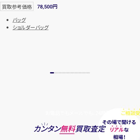
円
買取参考価格
78,500
まずは
お電話
で
無料査定
バッグ
【総合受付】24時間・年中無休(年末年
ショルダーバッグ
始除く)
メールで無料相談する
お電話でもメールでも、24時間毎日
ご相談受
その場で聞ける
カンタン
無料
買取査定
リアル
な
相場！