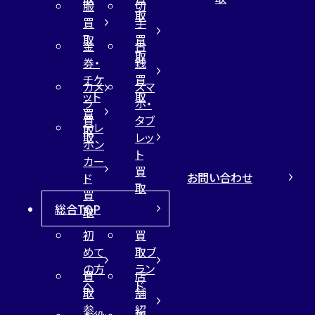
服
切
取
買
手
取
買
金
古
取
券・
銭
チケ
買
カメ
スマ
ット
取
ラ
ホ・
買
買
タブ
テレ
取
取
レッ
ホン
ト
カー
買
お問い合わせ
ド
取
買
総合TOP
取
初
買
めて
取ブ
の方
ラン
買
店
へ
ド
取
舗
参
紹