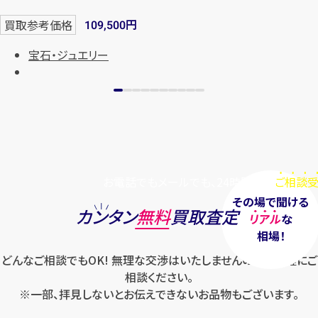
まずは
お電話
で
無料査定
円
買取参考価格
109,500
宝石・ジュエリー
【総合受付】24時間・年中無休(年末年
始除く)
メールで無料相談する
お電話でもメールでも、24時間毎日
ご相談受
その場で聞ける
カンタン
無料
買取査定
リアル
な
相場！
どんなご相談でもOK! 無理な交渉はいたしませんのでお気軽にご
相談ください。
※一部、拝見しないとお伝えできないお品物もございます。