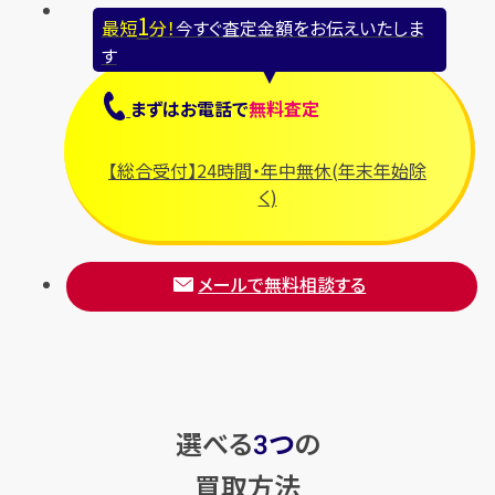
1
最短
分！
今すぐ査定金額をお伝えいたしま
す
まずは
お電話
で
無料査定
【総合受付】24時間・年中無休(年末年始除
く)
メールで無料相談する
選べる
つ
の
3
買取方法