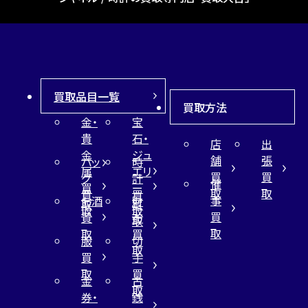
買取品目一覧
買取方法
金・
宝
貴
石・
店
出
金
ジュ
舗
張
バッ
時
属
エリ
買
買
グ
計
催
買
ー
取
取
買
買
事
お酒
財
取
買
取
取
買
買
布
取
取
取
買
服
切
取
買
手
取
買
金
古
取
券・
銭