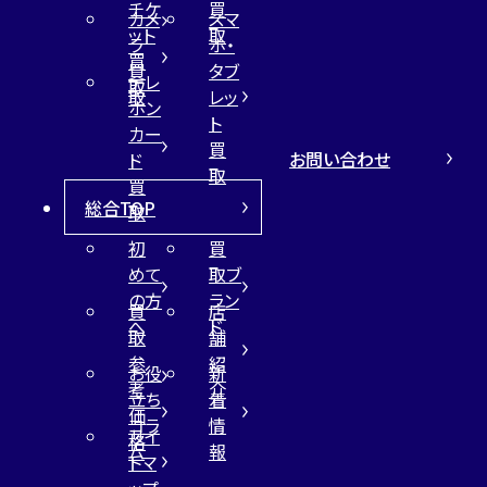
チケ
買
カメ
スマ
ット
取
ラ
ホ・
買
買
タブ
テレ
取
取
レッ
ホン
ト
カー
買
お問い合わせ
ド
取
買
総合TOP
取
初
買
めて
取ブ
の方
ラン
買
店
へ
ド
取
舗
参
紹
お役
新
考
介
立ち
着
価
コラ
情
サイ
格
ム
報
トマ