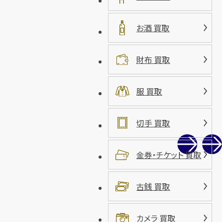
お酒 買取
財布 買取
服 買取
切手 買取
金券・チケット 買取
古銭 買取
カメラ 買取