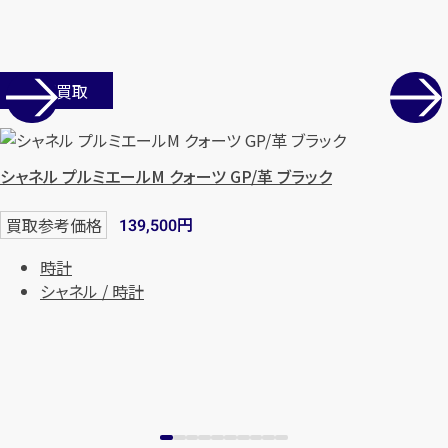
まずは
お電話
で
無料査定
【総合受付】24時間・年中無休(年末年
店舗買取
始除く)
シャネル プルミエールM クォーツ GP/革 ブラック
メールで無料相談する
円
買取参考価格
139,500
時計
シャネル / 時計