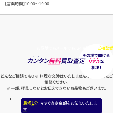
【営業時間】10:00～19:00
お電話でもメールでも、24時間毎日
ご相談受
その場で聞ける
カンタン
無料
買取査定
リアル
な
相場！
どんなご相談でもOK! 無理な交渉はいたしませんのでお気軽にご
相談ください。
※一部、拝見しないとお伝えできないお品物もございます。
1
最短
分！
今すぐ査定金額をお伝えいたしま
す