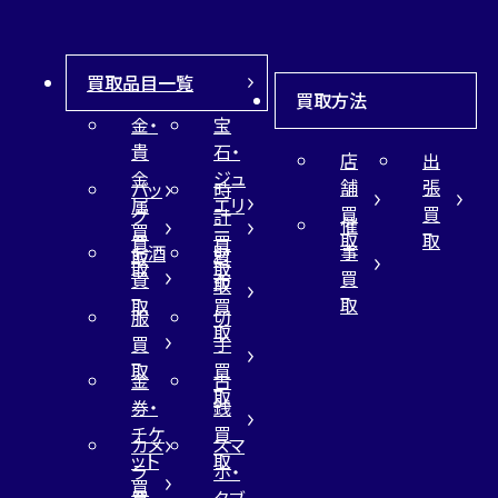
買取品目一覧
買取方法
金・
宝
貴
石・
店
出
金
ジュ
舗
張
バッ
時
属
エリ
買
買
グ
計
催
買
ー
取
取
買
買
事
お酒
財
取
買
取
取
買
買
布
取
取
取
買
服
切
取
買
手
取
買
金
古
取
券・
銭
チケ
買
カメ
スマ
ット
取
ラ
ホ・
買
買
タブ