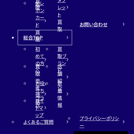
テレ
取
取
レッ
ホン
ト
カー
買
お問い合わせ
ド
取
買
総合TOP
取
初
買
めて
取ブ
の方
ラン
買
店
へ
ド
取
舗
参
紹
お役
新
考
介
立ち
着
価
コラ
情
サイ
格
ム
報
トマ
ップ
プライバシーポリシ
よくあるご質問
ー