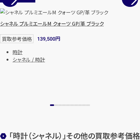
シャネル プルミエールM クォーツ GP/革 ブラック
円
買取参考価格
139,500
時計
シャネル / 時計
カンタン
無料
1
最短
分！
今すぐ査定金額をお伝えいた
します
「時計（シャネル）」その他の買取参考価格