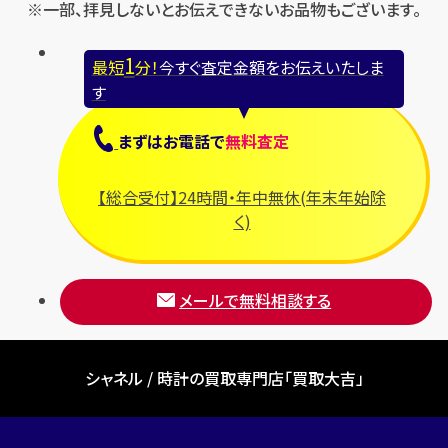
※一部、拝見しないとお伝えできないお品物もございます。
1
最短
分！
今すぐ査定金額をお伝えいたしま
す
まずは
お電話
で
無料査定
【総合受付】24時間・年中無休(年末年始除
く)
メールで無料相談する
シャネル / 時計の買取専門店「買取大吉」