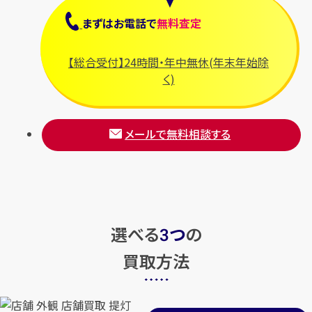
まずは
お電話
で
無料査定
【総合受付】24時間・年中無休(年末年始除
く)
メールで無料相談する
選べる
つ
の
3
買取方法