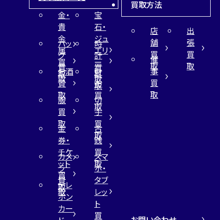
買取方法
金・
宝
貴
石・
店
出
金
ジュ
舗
張
バッ
時
属
エリ
買
買
グ
計
催
買
ー
取
取
買
買
事
お酒
財
取
買
取
取
買
買
布
取
取
取
買
服
切
取
買
手
取
買
金
古
取
券・
銭
チケ
買
カメ
スマ
ット
取
ラ
ホ・
買
買
タブ
テレ
取
取
レッ
ホン
ト
カー
買
お問い合わせ
ド