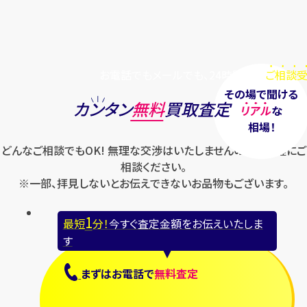
お電話でもメールでも、24時間毎日
ご相談受
その場で聞ける
カンタン
無料
買取査定
リアル
な
相場！
どんなご相談でもOK! 無理な交渉はいたしませんのでお気軽にご
相談ください。
※一部、拝見しないとお伝えできないお品物もございます。
1
最短
分！
今すぐ査定金額をお伝えいたしま
す
まずは
お電話
で
無料査定