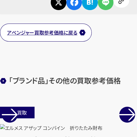
1
最短
分！
今すぐ査定金額をお伝えいた
します
まずは
お電話
で
無料査定
アベンジャー買取参考価格に戻る
【総合受付】24時間・年中無休(年末年
始除く)
メールで無料相談する
「ブランド品」その他の買取参考価格
店舗買取