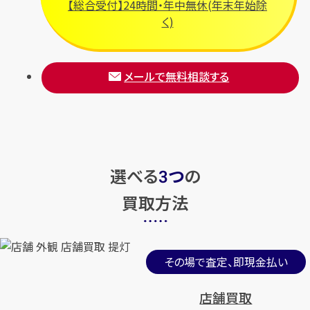
【総合受付】24時間・年中無休(年末年始除
く)
メールで無料相談する
選べる
つ
の
3
買取方法
その場で査定、即現金払い
店舗買取