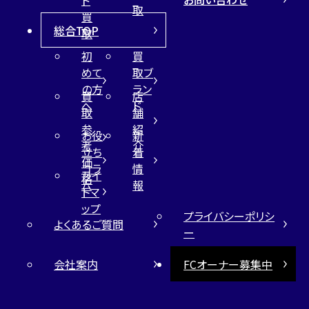
取
買
総合TOP
取
初
買
めて
取ブ
の方
ラン
買
店
へ
ド
取
舗
参
紹
お役
新
考
介
立ち
着
価
コラ
情
サイ
格
ム
報
トマ
ップ
プライバシーポリシ
よくあるご質問
ー
会社案内
FCオーナー募集中