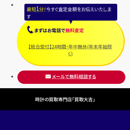
1
最短
分！
今すぐ査定金額をお伝えいたしま
す
まずは
お電話
で
無料査定
【総合受付】24時間・年中無休(年末年始除
く)
メールで無料相談する
時計の買取専門店「買取大吉」