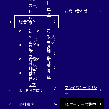
ト
カー
買
お問い合わせ
ド
取
買
総合TOP
取
初
買
めて
取ブ
の方
ラン
買
店
へ
ド
取
舗
参
紹
お役
新
考
介
立ち
着
価
コラ
情
サイ
格
ム
報
トマ
ップ
プライバシーポリシ
よくあるご質問
ー
会社案内
FCオーナー募集中