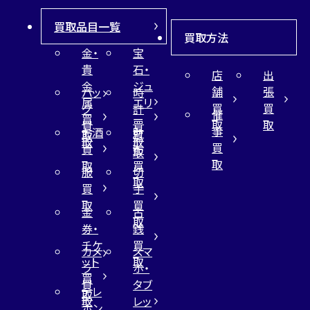
カンタン
無料
買取品目一覧
買取方法
金・
宝
貴
石・
店
出
金
ジュ
舗
張
バッ
時
属
エリ
買
買
グ
計
1
催
最短
分！
今すぐ査定金額をお伝えいた
買
ー
取
取
買
買
事
お酒
財
します
取
買
取
取
買
買
布
取
取
取
買
まずは
お電話
で
無料査定
服
切
取
買
手
取
買
【総合受付】24時間・年中無休(年末年
金
古
取
始除く)
券・
銭
チケ
買
カメ
スマ
ット
取
ラ
ホ・
メールで無料相談する
買
買
タブ
テレ
取
取
レッ
ホン