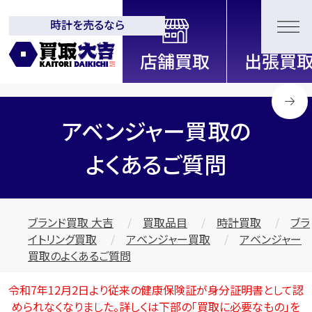
時計を売るなら
全国2200店舗以上展開中！
信頼と実績の買取専門店「買取大
吉」
アベンジャー買取の
よくあるご質問
ブランド買取 大吉
買取品目
時計買取
ブラ
イトリング買取
アベンジャー買取
アベンジャー
買取のよくあるご質問
令和7年12月2日より従来の健康保険証が身分証明書として認
められなくなりました。詳しくは下部の
「買取に必要なもの」
を