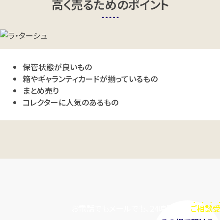
高く売るためのポイント
カンタン
無料
保管状態が良いもの
箱やギャランティカードが揃っているもの
まとめ売り
コレクターに人気のあるもの
1
最短
分！
今すぐ査定金額をお伝えいた
します
まずは
お電話
で
無料査定
【総合受付】24時間・年中無休(年末年
始除く)
お電話でもメールでも、24時間毎日
ご相談受