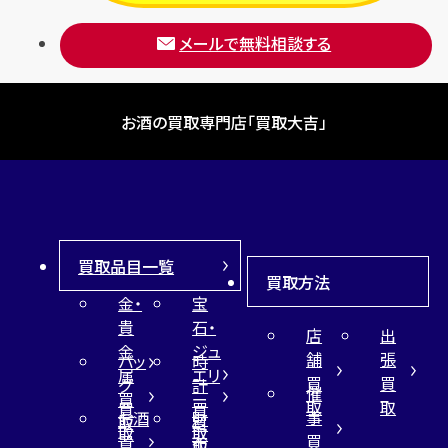
メールで無料相談する
お酒の買取専門店「買取大吉」
買取品目一覧
買取方法
金・
宝
貴
石・
店
出
金
ジュ
舗
張
バッ
時
属
エリ
買
買
グ
計
催
買
ー
取
取
買
買
事
お酒
財
取
買
取
取
買
買
布
取