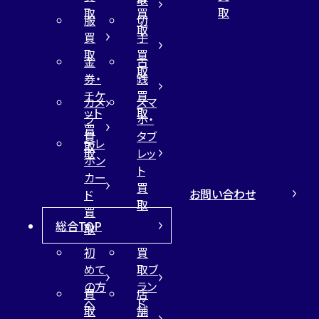
取
取
買
服
切
取
買
手
取
買
金
古
取
券・
銭
チケ
買
カメ
スマ
ット
取
ラ
ホ・
買
買
タブ
テレ
取
取
レッ
ホン
ト
カー
買
お問い合わせ
ド
取
買
総合TOP
取
初
買
めて
取ブ
の方
ラン
買
店
へ
ド
取
舗