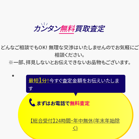
カンタン
無料
買取査定
どんなご相談でもOK! 無理な交渉はいたしませんのでお気軽にご
相談ください。
※一部、拝見しないとお伝えできないお品物もございます。
1
最短
分！
今すぐ査定金額をお伝えいたしま
す
まずは
お電話
で
無料査定
【総合受付】24時間・年中無休(年末年始除
く)