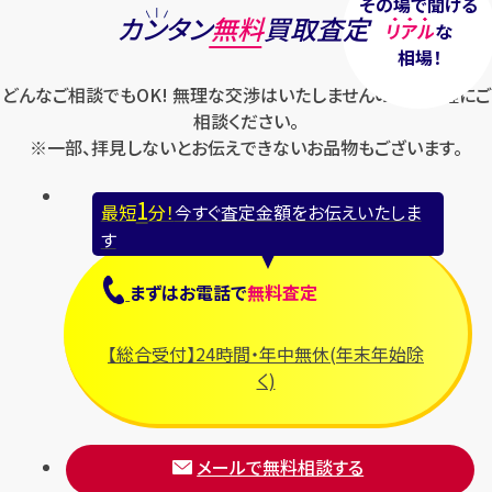
その場で聞ける
カンタン
無料
買取査定
リアル
な
メールで無料相談する
相場！
どんなご相談でもOK! 無理な交渉はいたしませんのでお気軽にご
相談ください。
※一部、拝見しないとお伝えできないお品物もございます。
1
最短
分！
今すぐ査定金額をお伝えいたしま
す
まずは
お電話
で
無料査定
【総合受付】24時間・年中無休(年末年始除
く)
メールで無料相談する