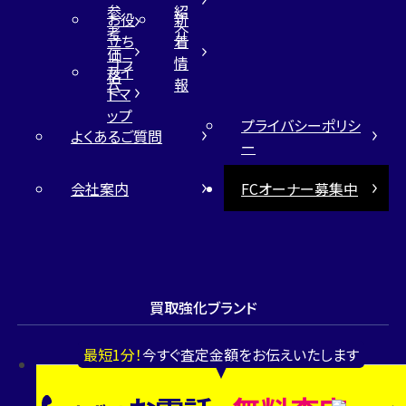
参
紹
お役
新
考
介
立ち
着
価
コラ
情
サイ
格
ム
報
トマ
ップ
プライバシーポリシ
よくあるご質問
ー
会社案内
FCオーナー募集中
買取強化ブランド
最短1分！
今すぐ査定金額をお伝えいたします
ロレックス
ディオール
オメガ
グッチ