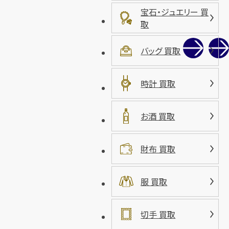
宝石・ジュエリー 買
取
バッグ 買取
時計 買取
お酒 買取
財布 買取
服 買取
切手 買取