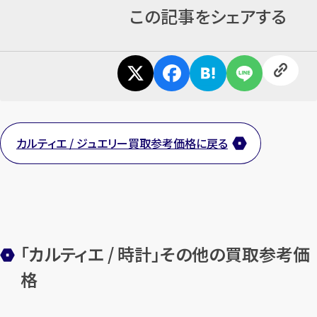
この記事をシェアする
カンタン
無料
カルティエ / ジュエリー買取参考価格に戻る
1
最短
分！
今すぐ査定金額をお伝えいた
します
「カルティエ / 時計」その他の買取参考価
まずは
お電話
で
無料査定
格
【総合受付】24時間・年中無休(年末年
始除く)