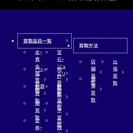
買取品目一覧
買取方法
金・
宝
貴
石・
店
出
金
ジュ
舗
張
バッ
時
属
エリ
買
買
グ
計
催
買
ー
取
取
買
買
事
お酒
財
取
買
取
取
買
買
布
取
取
取
買
服
切
取
買
手
取
買
金
古
取
券・
銭