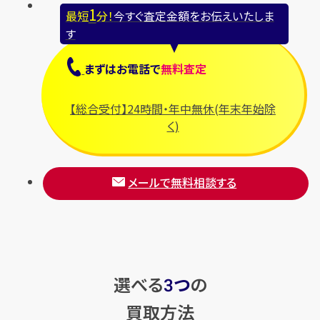
1
最短
分！
今すぐ査定金額をお伝えいたしま
す
まずは
お電話
で
無料査定
【総合受付】24時間・年中無休(年末年始除
く)
メールで無料相談する
選べる
つ
の
3
買取方法