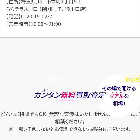
【住所】埼玉県川口市栄町3丁目5-1
ららテラス川口 1階（旧：そごう川口店）
【電話】0120-15-1234
【営業時間】10:00～21:00
お電話でもメールでも、24時間毎日
ご相談受
その場で聞ける
カンタン
無料
買取査定
リアル
な
相場！
どんなご相談でもOK! 無理な交渉はいたしませんのでお気軽にご
相談ください。
※一部、拝見しないとお伝えできないお品物もございます。