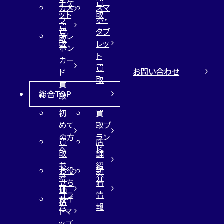
チケ
買
カメ
スマ
ット
取
ラ
ホ・
買
買
タブ
テレ
取
取
レッ
ホン
ト
カー
買
お問い合わせ
ド
取
買
総合TOP
取
初
買
めて
取ブ
の方
ラン
買
店
へ
ド
取
舗
参
紹
お役
新
考
介
立ち
着
価
コラ
情
サイ
格
ム
報
トマ
ップ