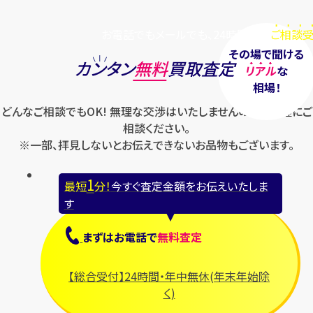
お電話でもメールでも、24時間毎日
ご相談受
その場で聞ける
カンタン
無料
買取査定
リアル
な
相場！
どんなご相談でもOK! 無理な交渉はいたしませんのでお気軽にご
相談ください。
※一部、拝見しないとお伝えできないお品物もございます。
1
最短
分！
今すぐ査定金額をお伝えいたしま
す
まずは
お電話
で
無料査定
【総合受付】24時間・年中無休(年末年始除
く)