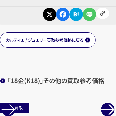
カンタン
無料
カルティエ / ジュエリー買取参考価格に戻る
1
最短
分！
今すぐ査定金額をお伝えいた
「18金(K18)」その他の買取参考価格
します
まずは
お電話
で
無料査定
【総合受付】24時間・年中無休(年末年
店舗買取
始除く)