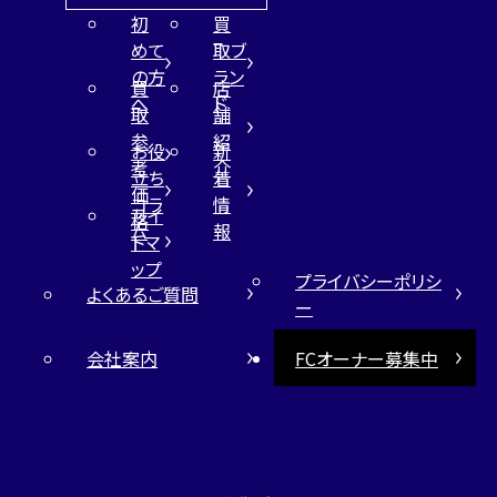
初
買
めて
取ブ
の方
ラン
買
店
へ
ド
取
舗
参
紹
お役
新
考
介
立ち
着
価
コラ
情
サイ
格
ム
報
トマ
ップ
プライバシーポリシ
よくあるご質問
ー
会社案内
FCオーナー募集中