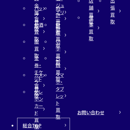
店
出
金
ジュ
舗
張
バッ
時
属
エリ
買
買
グ
計
催
買
ー
取
取
買
買
事
お酒
財
取
買
取
取
買
買
布
取
取
取
買
服
切
取
買
手
取
買
金
古
取
券・
銭
チケ
買
カメ
スマ
ット
取
ラ
ホ・
買
買
タブ
テレ
取
取
レッ
ホン
ト
カー
買
お問い合わせ
ド
取
買
総合TOP
取