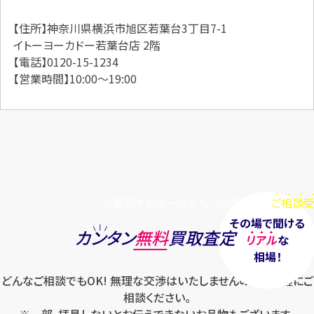
【住所】神奈川県横浜市旭区若葉台3丁目7-1
イトーヨーカドー若葉台店 2階
【電話】0120-15-1234
【営業時間】10:00～19:00
お電話でもメールでも、24時間毎日
ご相談受
その場で聞ける
カンタン
無料
買取査定
リアル
な
相場！
どんなご相談でもOK! 無理な交渉はいたしませんのでお気軽にご
相談ください。
※一部、拝見しないとお伝えできないお品物もございます。