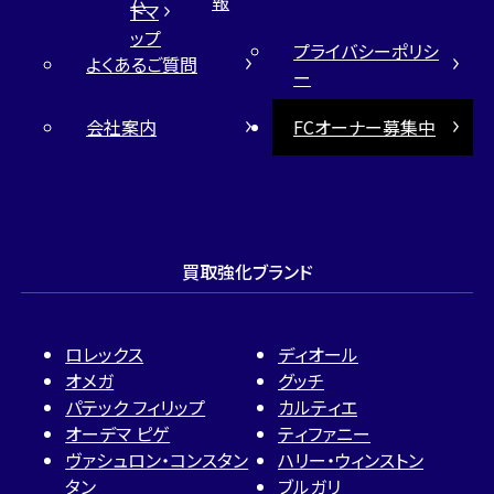
ム
報
トマ
ップ
プライバシーポリシ
よくあるご質問
ー
会社案内
FCオーナー募集中
買取強化ブランド
ロレックス
ディオール
オメガ
グッチ
パテック フィリップ
カルティエ
オーデマ ピゲ
ティファニー
ヴァシュロン・コンスタン
ハリー・ウィンストン
タン
ブルガリ