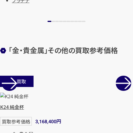
プラチナ
「金・貴金属」その他の買取参考価格
カンタン
無料
店舗買取
K24 純金杯
1
最短
分！
今すぐ査定金額をお伝えいた
円
買取参考価格
3,168,400
します