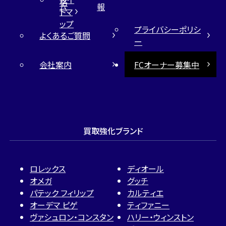
格
ム
報
トマ
ップ
プライバシーポリシ
よくあるご質問
ー
会社案内
FCオーナー募集中
買取強化ブランド
ロレックス
ディオール
オメガ
グッチ
パテック フィリップ
カルティエ
オーデマ ピゲ
ティファニー
ヴァシュロン・コンスタン
ハリー・ウィンストン