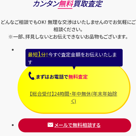
カンタン
無料
買取査定
どんなご相談でもOK! 無理な交渉はいたしませんのでお気軽にご
相談ください。
※一部、拝見しないとお伝えできないお品物もございます。
1
最短
分！
今すぐ査定金額をお伝えいたしま
す
まずは
お電話
で
無料査定
【総合受付】24時間・年中無休(年末年始除
く)
メールで無料相談する