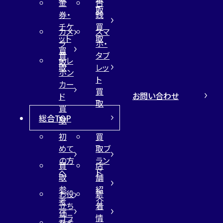
金
古
取
券・
銭
チケ
買
カメ
スマ
ット
取
ラ
ホ・
買
買
タブ
テレ
取
取
レッ
ホン
ト
カー
買
お問い合わせ
ド
取
買
総合TOP
取
初
買
めて
取ブ
の方
ラン
買
店
へ
ド
取
舗
参
紹
お役
新
考
介
立ち
着
価
コラ
情
サイ