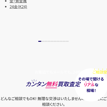
金・貴金属
まずは
お電話
で
無料査定
24金(K24)
【総合受付】24時間・年中無休(年末年
始除く)
メールで無料相談する
お電話でもメールでも、24時間毎日
ご相談受
その場で聞ける
カンタン
無料
買取査定
リアル
な
相場！
どんなご相談でもOK! 無理な交渉はいたしませんのでお気軽にご
相談ください。