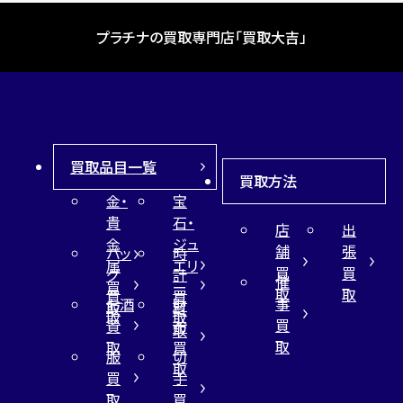
プラチナの買取専門店「買取大吉」
買取品目一覧
買取方法
金・
宝
貴
石・
店
出
金
ジュ
舗
張
バッ
時
属
エリ
買
買
グ
計
催
買
ー
取
取
買
買
事
お酒
財
取
買
取
取
買
買
布
取
取
取
買
服
切
取
買
手
取
買