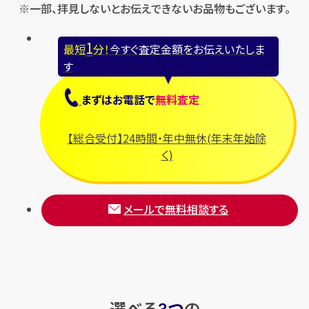
※一部、拝見しないとお伝えできないお品物もございます。
1
最短
分！
今すぐ査定金額をお伝えいたしま
す
まずは
お電話
で
無料査定
【総合受付】24時間・年中無休(年末年始除
く)
メールで無料相談する
選べる
つ
の