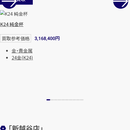
まずは
お電話
で
無料査定
【総合受付】24時間・年中無休(年末年
K24 純金杯
始除く)
円
買取参考価格
3,168,400
金・貴金属
メールで無料相談する
24金(K24)
「新越谷店」