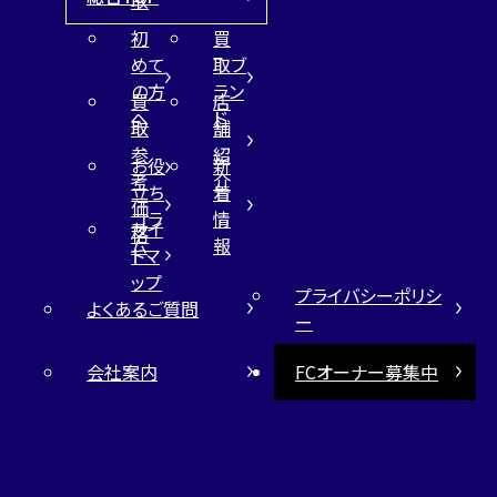
取
初
買
めて
取ブ
の方
ラン
買
店
へ
ド
取
舗
参
紹
お役
新
考
介
立ち
着
価
コラ
情
サイ
格
ム
報
トマ
ップ
プライバシーポリシ
よくあるご質問
ー
会社案内
FCオーナー募集中