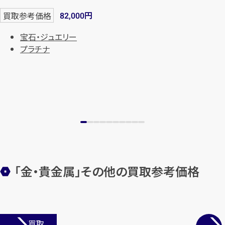
円
買取参考価格
82,000
宝石・ジュエリー
プラチナ
カンタン
無料
「金・貴金属」その他の買取参考価格
1
最短
分！
今すぐ査定金額をお伝えいた
します
店舗買取