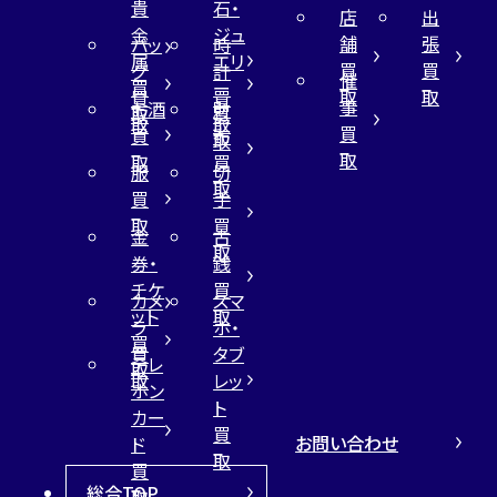
貴
石・
店
出
金
ジュ
舗
張
バッ
時
属
エリ
買
買
グ
計
催
買
ー
取
取
買
買
事
お酒
財
取
買
取
取
買
買
布
取
取
取
買
服
切
取
買
手
取
買
金
古
取
券・
銭
チケ
買
カメ
スマ
ット
取
ラ
ホ・
買
買
タブ
テレ
取
取
レッ
ホン
ト
カー
買
お問い合わせ
ド
取
買
総合TOP