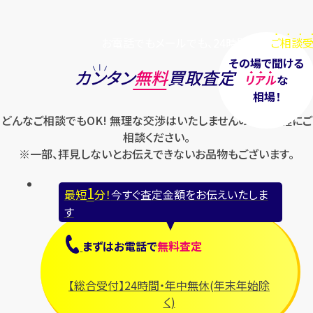
お電話でもメールでも、24時間毎日
ご相談受
その場で聞ける
カンタン
無料
買取査定
リアル
な
相場！
どんなご相談でもOK! 無理な交渉はいたしませんのでお気軽にご
相談ください。
※一部、拝見しないとお伝えできないお品物もございます。
1
最短
分！
今すぐ査定金額をお伝えいたしま
す
まずは
お電話
で
無料査定
【総合受付】24時間・年中無休(年末年始除
く)