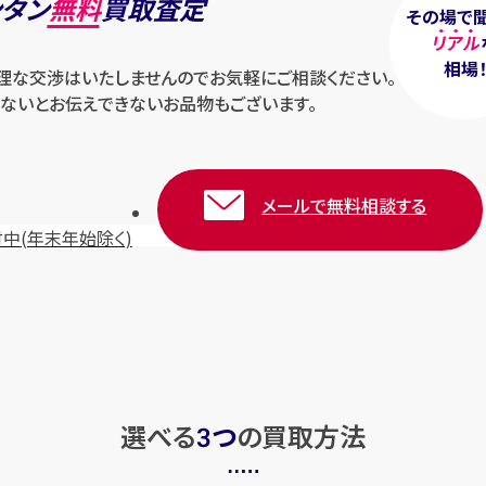
ンタン
無料
買取査定
その場で
リアル
相場
無理な交渉はいたしませんのでお気軽にご相談ください。
ないとお伝えできないお品物もございます。
メールで無料相談する
付中
(年末年始除く)
選べる
つ
の
買取方法
3