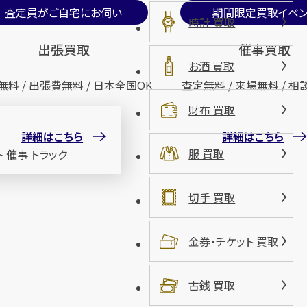
査定員がご自宅にお伺い
期間限定買取イベン
時計 買取
出張買取
催事買取
お酒 買取
無料 / 出張費無料 / 日本全国OK
査定無料 / 来場無料 / 相
財布 買取
詳細はこちら
詳細はこちら
服 買取
切手 買取
金券・チケット 買取
古銭 買取