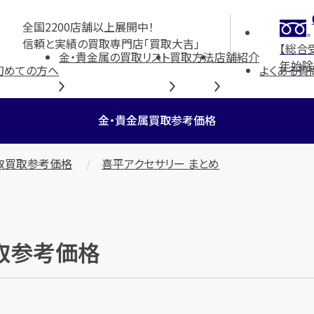
全国2200店舗以上展開中！
信頼と実績の買取専門店「買取大吉」
【総合
金・貴金属の買取リスト
買取方法
店舗紹介
年始除
初めての方へ
よくある質
金・貴金属買取参考価格
取買取参考価格
喜平アクセサリー まとめ
買取参考価格