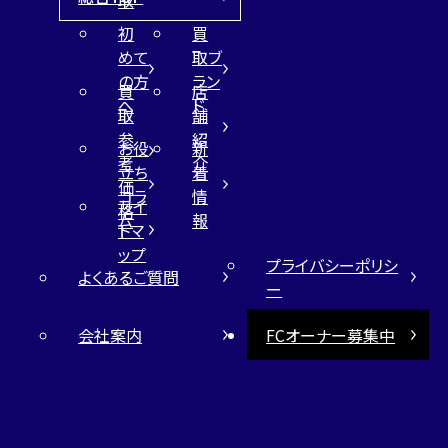
初
買
めて
取ブ
の方
ラン
買
店
へ
ド
取
舗
参
紹
お役
新
考
介
立ち
着
価
コラ
情
サイ
格
ム
報
トマ
ップ
プライバシーポリシ
よくあるご質問
ー
会社案内
FCオーナー募集中