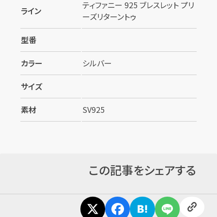
ティファニー 925 ブレスレット プリ
ライン
ーズリターントゥ
型番
カラー
シルバー
サイズ
カンタン
無料
素材
SV925
この記事をシェアする
1
最短
分！
今すぐ査定金額をお伝えいた
します
まずは
お電話
で
無料査定