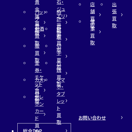
貴
石・
店
出
金
ジュ
舗
張
バッ
時
属
エリ
買
買
グ
計
催
買
ー
取
取
買
買
事
お酒
財
取
買
取
取
買
買
布
取
取
取
買
服
切
取
買
手
取
買
金
古
取
券・
銭
チケ
買
カメ
スマ
ット
取
ラ
ホ・
買
買
タブ
テレ
取
取
レッ
ホン
ト
カー
買
お問い合わせ
ド
取
買
総合TOP
取