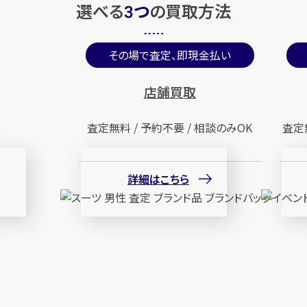
選べる
つ
の
買取方法
3
その場で査定、即現金払い
店舗買取
査定無料 / 予約不要 / 相談のみOK
査定
詳細はこちら