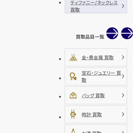
ティファニー/ネックレス
買取
買取品目一覧
金・貴金属 買取
宝石・ジュエリー 買
取
バッグ 買取
時計 買取