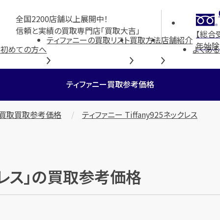
全国2200店舗以上展開中！
信頼と実績の買取専門店「買取大吉」
【総合
ティファニーの買取リスト
買取方法
店舗紹介
年始除
P
初めての方へ
よくあ
ティファニー買取参考価格
ー買取買取参考価格
ティファニー Tiffany925ネックレス
ネックレス」の買取参考価格