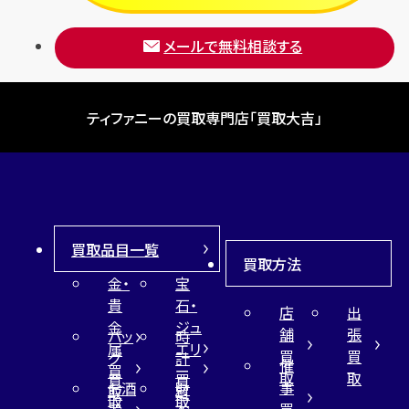
メールで無料相談する
ティファニーの買取専門店「買取大吉」
買取品目一覧
買取方法
金・
宝
貴
石・
店
出
金
ジュ
舗
張
バッ
時
属
エリ
買
買
グ
計
催
買
ー
取
取
買
買
事
お酒
財
取
買
取
取
買