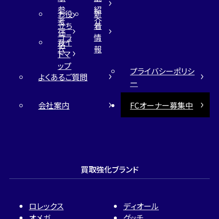
参
紹
お役
新
考
介
立ち
着
価
コラ
情
サイ
格
ム
報
トマ
ップ
プライバシーポリシ
よくあるご質問
ー
会社案内
FCオーナー募集中
買取強化ブランド
ロレックス
ディオール
オメガ
グッチ