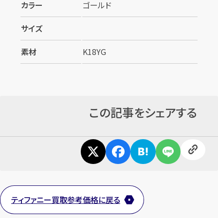
カラー
ゴールド
サイズ
素材
K18YG
カンタン
無料
この記事をシェアする
1
最短
分！
今すぐ査定金額をお伝えいた
します
ティファニー買取参考価格に戻る
まずは
お電話
で
無料査定