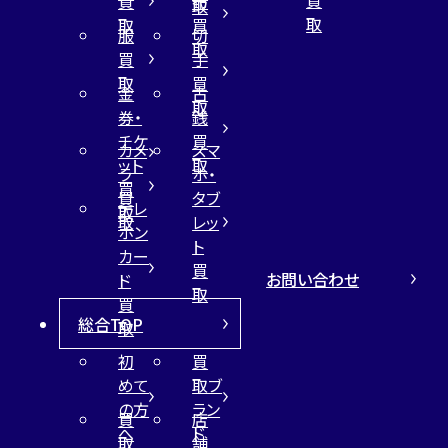
買
布
取
取
取
買
服
切
取
買
手
取
買
金
古
取
券・
銭
チケ
買
カメ
スマ
ット
取
ラ
ホ・
買
買
タブ
テレ
取
取
レッ
ホン
ト
カー
買
お問い合わせ
ド
取
買
総合TOP
取
初
買
めて
取ブ
の方
ラン
買
店
へ
ド
取
舗