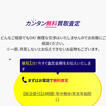
カンタン
無料
買取査定
どんなご相談でもOK! 無理な交渉はいたしませんのでお気軽にご
相談ください。
※一部、拝見しないとお伝えできないお品物もございます。
1
最短
分！
今すぐ査定金額をお伝えいたしま
す
まずは
お電話
で
無料査定
【総合受付】24時間・年中無休(年末年始除
く)