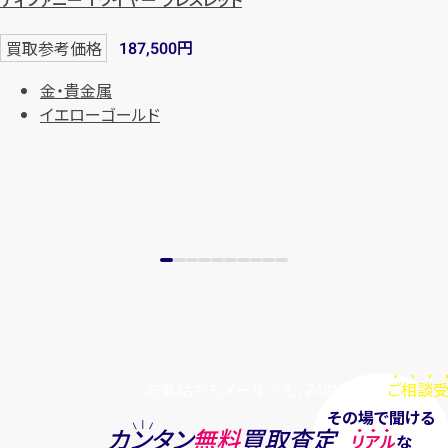
円
買取参考価格
187,500
金・貴金属
イエローゴールド
お電話でもメールでも、24時間毎日
ご相談受
その場で聞ける
カンタン
無料
買取査定
リアル
な