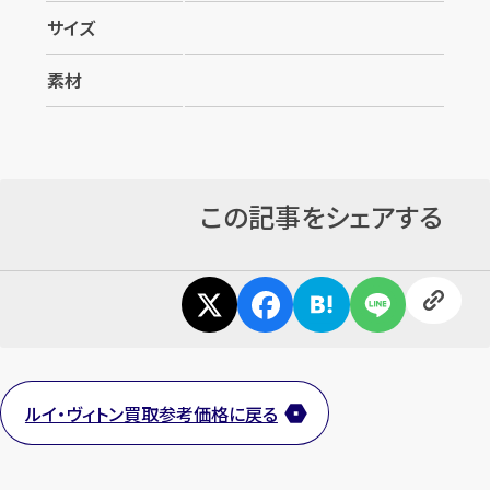
サイズ
素材
カンタン
無料
この記事をシェアする
1
最短
分！
今すぐ査定金額をお伝えいた
します
まずは
お電話
で
無料査定
ルイ・ヴィトン買取参考価格に戻る
【総合受付】24時間・年中無休(年末年