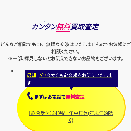
カンタン
無料
買取査定
どんなご相談でもOK! 無理な交渉はいたしませんのでお気軽にご
相談ください。
※一部、拝見しないとお伝えできないお品物もございます。
1
最短
分！
今すぐ査定金額をお伝えいたしま
す
まずは
お電話
で
無料査定
【総合受付】24時間・年中無休(年末年始除
く)