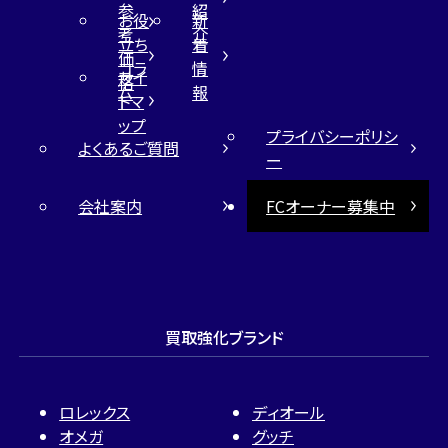
参
紹
お役
新
考
介
立ち
着
価
コラ
情
サイ
格
ム
報
トマ
ップ
プライバシーポリシ
よくあるご質問
ー
会社案内
FCオーナー募集中
買取強化ブランド
ロレックス
ディオール
オメガ
グッチ