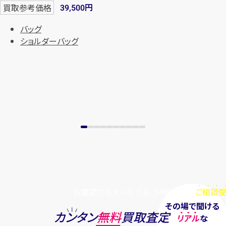
円
買取参考価格
39,500
バッグ
ショルダーバッグ
お電話でもメールでも、24時間毎日
ご相談受
その場で聞ける
カンタン
無料
買取査定
リアル
な