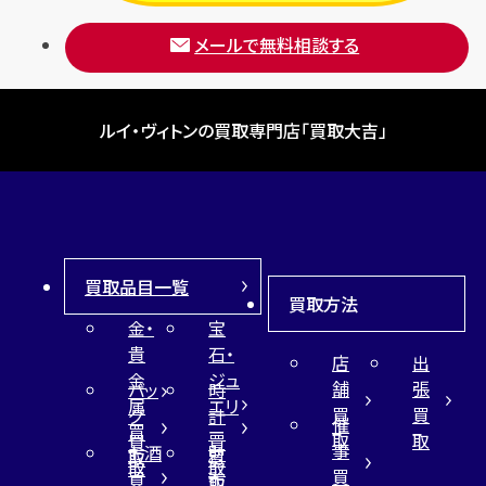
メールで無料相談する
ルイ・ヴィトンの買取専門店「買取大吉」
買取品目一覧
買取方法
金・
宝
貴
石・
店
出
金
ジュ
舗
張
バッ
時
属
エリ
買
買
グ
計
催
買
ー
取
取
買
買
事
お酒
財
取
買
取
取
買
買
布
取