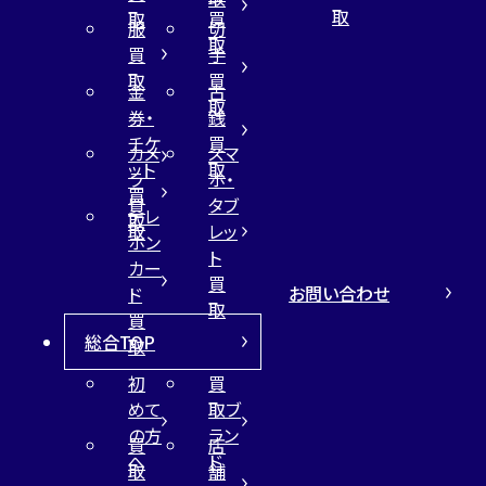
取
取
買
服
切
取
買
手
取
買
金
古
取
券・
銭
チケ
買
カメ
スマ
ット
取
ラ
ホ・
買
買
タブ
テレ
取
取
レッ
ホン
ト
カー
買
お問い合わせ
ド
取
買
総合TOP
取
初
買
めて
取ブ
の方
ラン
買
店
へ
ド
取
舗