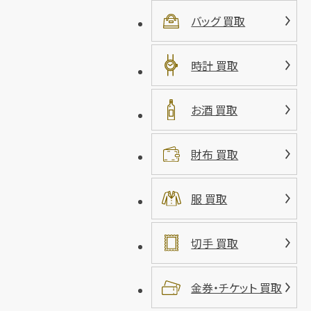
バッグ 買取
時計 買取
お酒 買取
財布 買取
服 買取
切手 買取
金券・チケット 買取