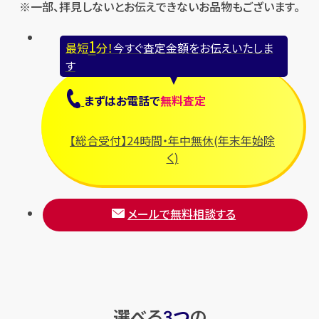
※一部、拝見しないとお伝えできないお品物もございます。
1
最短
分！
今すぐ査定金額をお伝えいたしま
す
まずは
お電話
で
無料査定
【総合受付】24時間・年中無休(年末年始除
く)
メールで無料相談する
選べる
つ
の
3