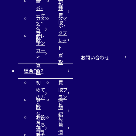
金
古
取
券・
銭
チケ
買
カメ
スマ
ット
取
ラ
ホ・
買
買
タブ
テレ
取
取
レッ
ホン
ト
カー
買
お問い合わせ
ド
取
買
総合TOP
取
初
買
めて
取ブ
の方
ラン
買
店
へ
ド
取
舗
参
紹
お役
新
考
介
立ち
着
価
コラ
情
サイ