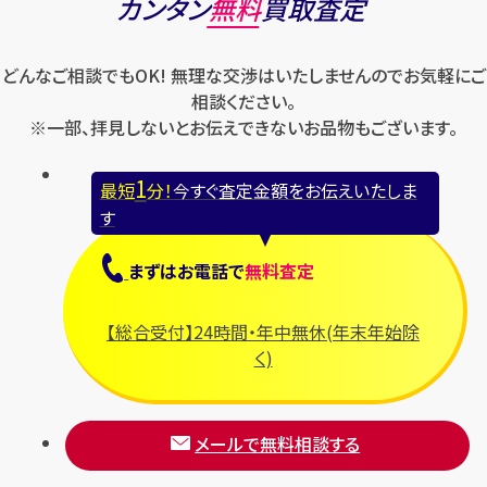
カンタン
無料
買取査定
どんなご相談でもOK! 無理な交渉はいたしませんのでお気軽にご
相談ください。
※一部、拝見しないとお伝えできないお品物もございます。
1
最短
分！
今すぐ査定金額をお伝えいたしま
す
まずは
お電話
で
無料査定
【総合受付】24時間・年中無休(年末年始除
く)
メールで無料相談する