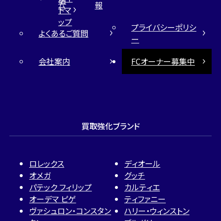
格
ム
報
トマ
ップ
プライバシーポリシ
よくあるご質問
ー
会社案内
FCオーナー募集中
買取強化ブランド
ロレックス
ディオール
オメガ
グッチ
パテック フィリップ
カルティエ
オーデマ ピゲ
ティファニー
ヴァシュロン・コンスタン
ハリー・ウィンストン