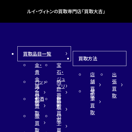
ルイ・ヴィトンの買取専門店「買取大吉」
買取品目一覧
買取方法
金・
宝
貴
石・
店
出
金
ジュ
舗
張
バッ
時
属
エリ
買
買
グ
計
催
買
ー
取
取
買
買
事
お酒
財
取
買
取
取
買
買
布
取
取
取
買
服
切
取
買
手
取
買