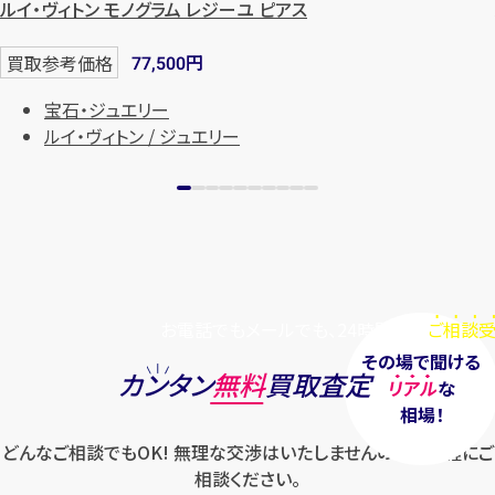
ルイ・ヴィトン モノグラム レジーユ ピアス
円
買取参考価格
77,500
宝石・ジュエリー
ルイ・ヴィトン / ジュエリー
お電話でもメールでも、24時間毎日
ご相談受
その場で聞ける
カンタン
無料
買取査定
リアル
な
相場！
どんなご相談でもOK! 無理な交渉はいたしませんのでお気軽にご
相談ください。