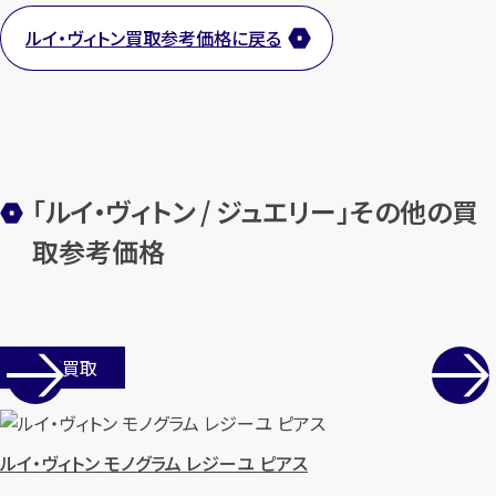
ルイ・ヴィトン買取参考価格に戻る
カンタン
無料
「ルイ・ヴィトン / ジュエリー」その他の買
取参考価格
1
最短
分！
今すぐ査定金額をお伝えいた
します
店舗買取
まずは
お電話
で
無料査定
ルイ・ヴィトン モノグラム レジーユ ピアス
【総合受付】24時間・年中無休(年末年