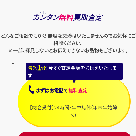
カンタン
無料
買取査定
どんなご相談でもOK! 無理な交渉はいたしませんのでお気軽にご
相談ください。
※一部、拝見しないとお伝えできないお品物もございます。
1
最短
分！
今すぐ査定金額をお伝えいたしま
す
まずは
お電話
で
無料査定
【総合受付】24時間・年中無休(年末年始除
く)