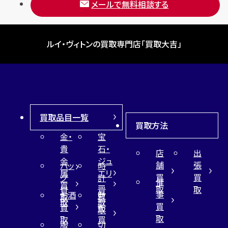
メールで無料相談する
ルイ・ヴィトンの買取専門店「買取大吉」
買取品目一覧
買取方法
金・
宝
貴
石・
店
出
金
ジュ
舗
張
バッ
時
属
エリ
買
買
グ
計
催
買
ー
取
取
買
買
事
お酒
財
取
買
取
取
買
買
布
取
取
取
買
服
切