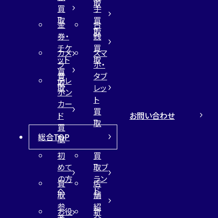
取
買
手
取
買
金
古
取
券・
銭
チケ
買
カメ
スマ
ット
取
ラ
ホ・
買
買
タブ
テレ
取
取
レッ
ホン
ト
カー
買
お問い合わせ
ド
取
買
総合TOP
取
初
買
めて
取ブ
の方
ラン
買
店
へ
ド
取
舗
参
紹
お役
新