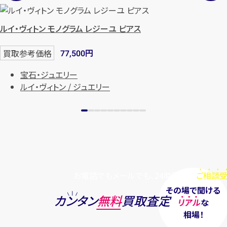
ルイ・ヴィトン モノグラム レジーユ ピアス
円
買取参考価格
77,500
宝石・ジュエリー
ルイ・ヴィトン / ジュエリー
お電話でもメールでも、24時間毎日
ご相談受
その場で聞ける
カンタン
無料
買取査定
リアル
な
相場！