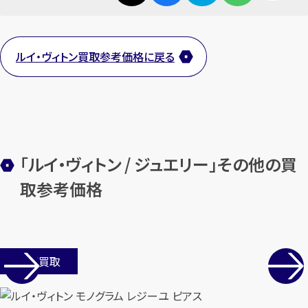
ルイ・ヴィトン買取参考価格に戻る
カンタン
無料
「ルイ・ヴィトン / ジュエリー」その他の買
取参考価格
1
最短
分！
今すぐ査定金額をお伝えいた
します
まずは
お電話
で
無料査定
店舗買取
【総合受付】24時間・年中無休(年末年