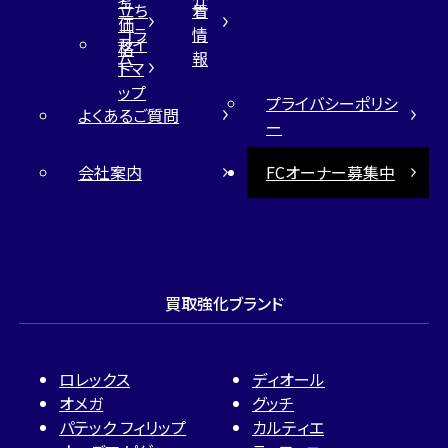
考
介
立ち
着
価
コラ
情
サイ
格
ム
報
トマ
ップ
プライバシーポリシ
よくあるご質問
ー
会社案内
FCオーナー募集中
買取強化ブランド
ロレックス
ディオール
オメガ
グッチ
パテック フィリップ
カルティエ