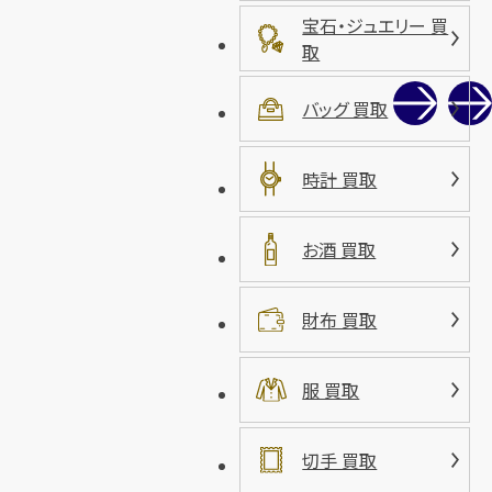
宝石・ジュエリー 買
取
バッグ 買取
時計 買取
お酒 買取
財布 買取
服 買取
切手 買取