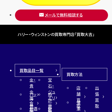
メールで無料相談する
ハリー・ウィンストンの買取専門店「買取大吉」
買取品目一覧
買取方法
金・
宝
貴
石・
店
出
金
ジュ
舗
張
バッ
時
属
エリ
買
買
グ
計
催
買
ー
取
取
買
買
事
お酒
財
取
買