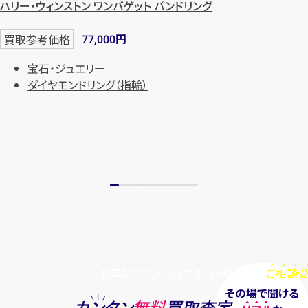
ハリー・ウィンストン ワンバゲット バンドリング
円
買取参考価格
77,000
宝石・ジュエリー
ダイヤモンドリング（指輪）
お電話でもメールでも、24時間毎日
ご相談受
その場で聞ける
カンタン
無料
買取査定