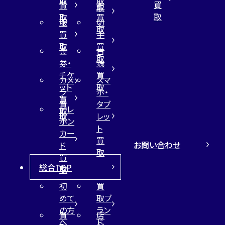
取
取
買
買
布
取
取
取
買
服
切
取
買
手
取
買
金
古
取
券・
銭
チケ
買
カメ
スマ
ット
取
ラ
ホ・
買
買
タブ
テレ
取
取
レッ
ホン
ト
カー
買
お問い合わせ
ド
取
買
総合TOP
取
初
買
めて
取ブ
の方
ラン
買
店
へ
ド