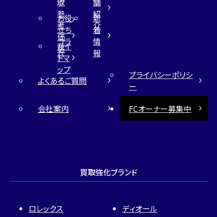
取
舗
参
紹
お役
新
考
介
立ち
着
価
コラ
情
サイ
格
ム
報
トマ
ップ
プライバシーポリシ
よくあるご質問
ー
会社案内
FCオーナー募集中
買取強化ブランド
ロレックス
ディオール