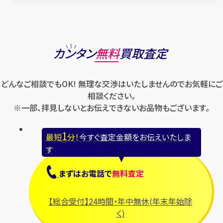
カンタン
無料
買取査定
どんなご相談でもOK! 無理な交渉はいたしませんのでお気軽にご
相談ください。
※一部、拝見しないとお伝えできないお品物もございます。
1
最短
分！
今すぐ査定金額をお伝えいたしま
す
まずは
お電話
で
無料査定
【総合受付】24時間・年中無休(年末年始除
く)