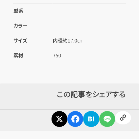
型番
カンタン
無料
カラー
サイズ
内径約17.0㎝
素材
750
1
最短
分！
今すぐ査定金額をお伝えいた
します
まずは
お電話
で
無料査定
この記事をシェアする
【総合受付】24時間・年中無休(年末年
始除く)
メールで無料相談する