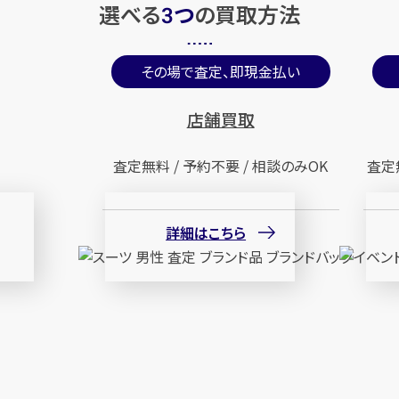
選べる
つ
の
買取方法
3
その場で査定、即現金払い
店舗買取
査定無料 / 予約不要 / 相談のみOK
査定
詳細はこちら