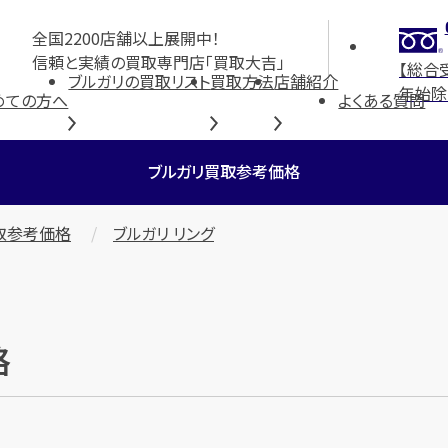
全国2200店舗以上展開中！
信頼と実績の買取専門店「買取大吉」
【総合
ブルガリの買取リスト
買取方法
店舗紹介
年始除
めての方へ
よくある質問
ブルガリ買取参考価格
取参考価格
ブルガリ リング
格