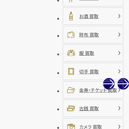
お酒 買取
財布 買取
服 買取
切手 買取
金券・チケット 買取
古銭 買取
カメラ 買取