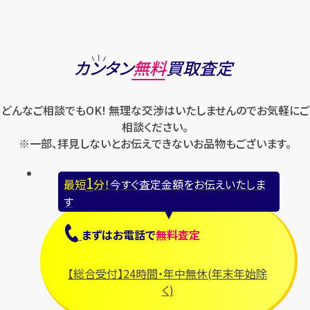
カンタン
無料
買取査定
どんなご相談でもOK! 無理な交渉はいたしませんのでお気軽にご
相談ください。
※一部、拝見しないとお伝えできないお品物もございます。
1
最短
分！
今すぐ査定金額をお伝えいたしま
す
まずは
お電話
で
無料査定
【総合受付】24時間・年中無休(年末年始除
く)