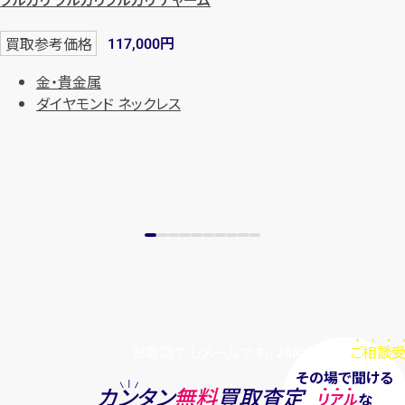
円
買取参考価格
117,000
金・貴金属
ダイヤモンド ネックレス
お電話でもメールでも、24時間毎日
ご相談受
その場で聞ける
カンタン
無料
買取査定
リアル
な