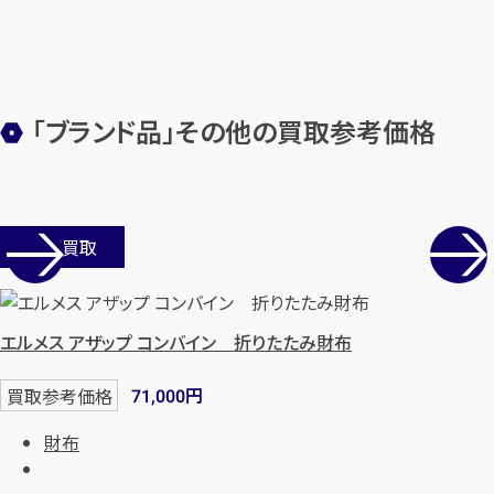
まずは
お電話
で
無料査定
【総合受付】24時間・年中無休(年末年
始除く)
「ブランド品」その他の買取参考価格
メールで無料相談する
店舗買取
エルメス アザップ コンバイン 折りたたみ財布
円
買取参考価格
71,000
財布