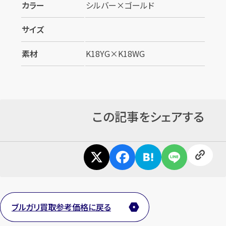
カラー
シルバー×ゴールド
サイズ
素材
K18YG×K18WG
この記事をシェアする
カンタン
無料
1
最短
分！
今すぐ査定金額をお伝えいた
ブルガリ買取参考価格に戻る
します