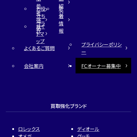
参
紹
お役
新
考
介
立ち
着
価
コラ
情
サイ
格
ム
報
トマ
ップ
プライバシーポリシ
よくあるご質問
ー
会社案内
FCオーナー募集中
買取強化ブランド
ロレックス
ディオール
オメガ
グッチ