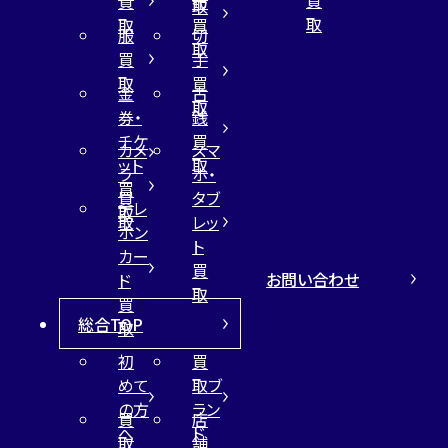
買
布
取
取
取
買
服
切
取
買
手
取
買
金
古
取
券・
銭
チケ
買
カメ
スマ
ット
取
ラ
ホ・
買
買
タブ
テレ
取
取
レッ
ホン
ト
カー
買
お問い合わせ
ド
取
買
総合TOP
取
初
買
めて
取ブ
の方
ラン
買
店
へ
ド
取
舗