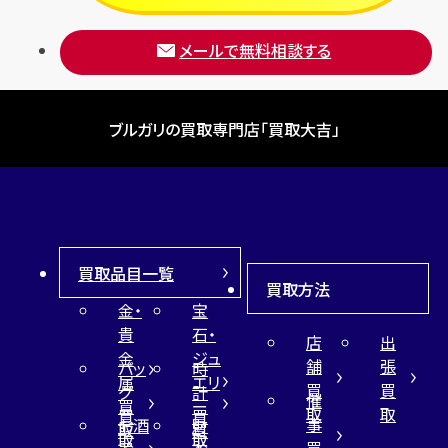
メールで無料相談する
ブルガリの買取専門店「買取大吉」
買取品目一覧
買取方法
金・
宝
貴
石・
店
出
金
ジュ
舗
張
バッ
時
属
エリ
買
買
グ
計
催
買
ー
取
取
買
買
事
お酒
財
取
買
取
取
買