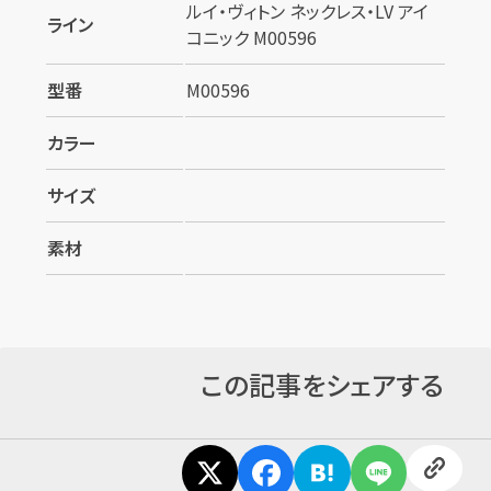
ルイ・ヴィトン ネックレス・LV アイ
ライン
コニック M00596
型番
M00596
カラー
カンタン
無料
サイズ
素材
1
最短
分！
今すぐ査定金額をお伝えいたします
この記事をシェアする
まずは
お電話
で
無料査定
【総合受付】24時間・年中無休(年末年始除く)