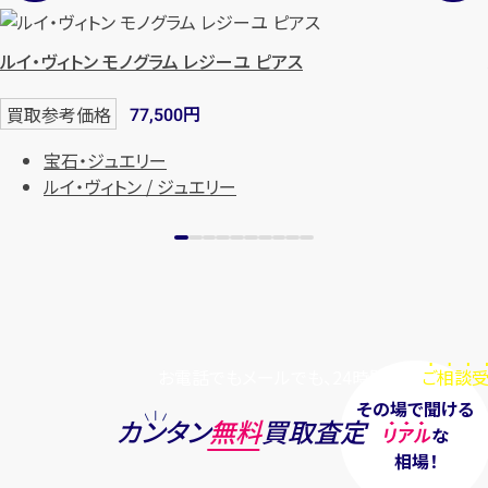
ルイ・ヴィトン モノグラム レジーユ ピアス
円
買取参考価格
77,500
宝石・ジュエリー
ルイ・ヴィトン / ジュエリー
お電話でもメールでも、24時間毎日
ご相談受
その場で聞ける
カンタン
無料
買取査定
リアル
な
相場！