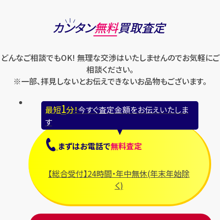
カンタン
無料
買取査定
どんなご相談でもOK! 無理な交渉はいたしませんのでお気軽にご
相談ください。
※一部、拝見しないとお伝えできないお品物もございます。
1
最短
分！
今すぐ査定金額をお伝えいたしま
す
まずは
お電話
で
無料査定
【総合受付】24時間・年中無休(年末年始除
く)