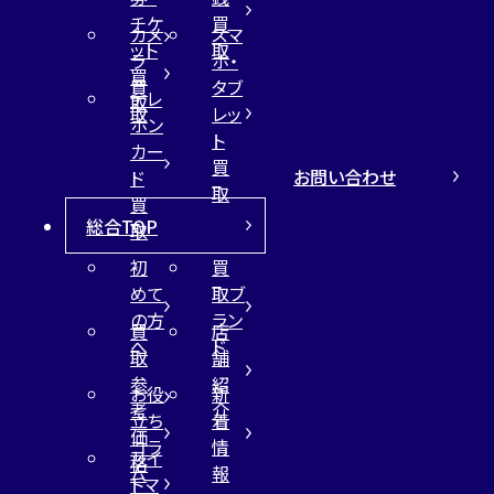
チケ
買
カメ
スマ
ット
取
ラ
ホ・
買
買
タブ
テレ
取
取
レッ
ホン
ト
カー
買
お問い合わせ
ド
取
買
総合TOP
取
初
買
めて
取ブ
の方
ラン
買
店
へ
ド
取
舗
参
紹
お役
新
考
介
立ち
着
価
コラ
情
サイ
格
ム
報
トマ