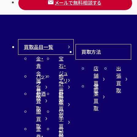
メールで無料相談する
買取品目一覧
買取方法
金・
宝
貴
石・
店
出
金
ジュ
舗
張
バッ
時
属
エリ
買
買
グ
計
催
買
ー
取
取
買
買
事
お酒
財
取
買
取
取
買
買
布
取
取
取
買
服
切
取
買
手
取
買
金
古
取
券・
銭