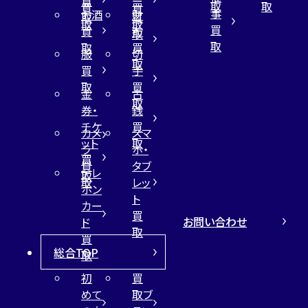
買
ー
取
取
買
買
事
お酒
財
取
買
取
取
買
買
布
取
取
取
買
服
切
取
買
手
取
買
金
古
取
券・
銭
チケ
買
カメ
スマ
ット
取
ラ
ホ・
買
買
タブ
テレ
取
取
レッ
ホン
ト
カー
買
お問い合わせ
ド
取
買
総合TOP
取
初
買
めて
取ブ