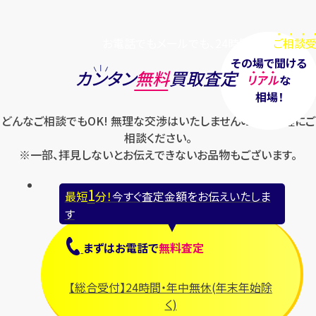
お電話でもメールでも、24時間毎日
ご相談受
その場で聞ける
カンタン
無料
買取査定
リアル
な
相場！
どんなご相談でもOK! 無理な交渉はいたしませんのでお気軽にご
相談ください。
※一部、拝見しないとお伝えできないお品物もございます。
1
最短
分！
今すぐ査定金額をお伝えいたしま
す
まずは
お電話
で
無料査定
【総合受付】24時間・年中無休(年末年始除
く)