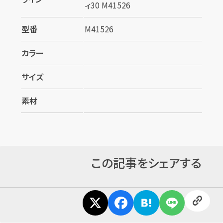
ィ30 M41526
型番
M41526
カラー
サイズ
カンタン
無料
素材
この記事をシェアする
1
最短
分！
今すぐ査定金額をお伝えいたします
まずは
お電話
で
無料査定
【総合受付】24時間・年中無休(年末年始除く)