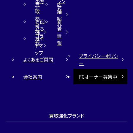
の方
ラン
買
店
へ
ド
取
舗
参
紹
お役
新
考
介
立ち
着
価
コラ
情
サイ
格
ム
報
トマ
ップ
プライバシーポリシ
よくあるご質問
ー
会社案内
FCオーナー募集中
買取強化ブランド