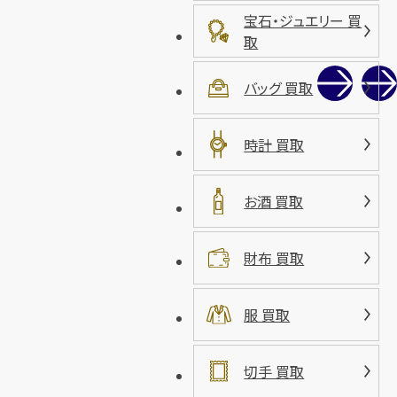
宝石・ジュエリー 買
取
バッグ 買取
時計 買取
お酒 買取
財布 買取
服 買取
切手 買取