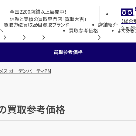
全国2200店舗以上展開中！
信頼と実績の買取専門店「買取大吉」
【総合
買取方法
買取品目
買取ブランド
店舗紹介
年始除
へ
買取参考価格
よくある
買取参考価格
メス ガーデンパーティPM
」の買取参考価格