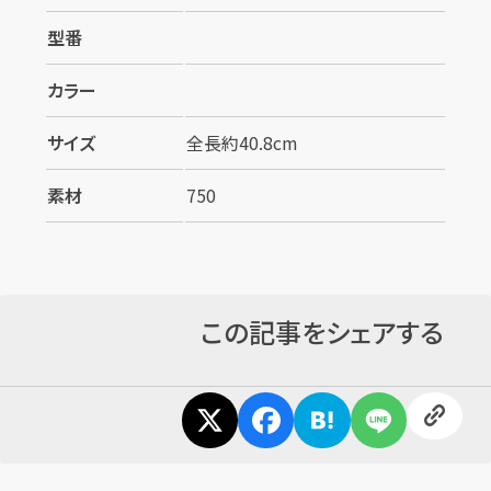
型番
カラー
サイズ
全長約40.8cm
カンタン
無料
素材
750
この記事をシェアする
1
最短
分！
今すぐ査定金額をお伝えいたします
まずは
お電話
で
無料査定
【総合受付】24時間・年中無休(年末年始除く)