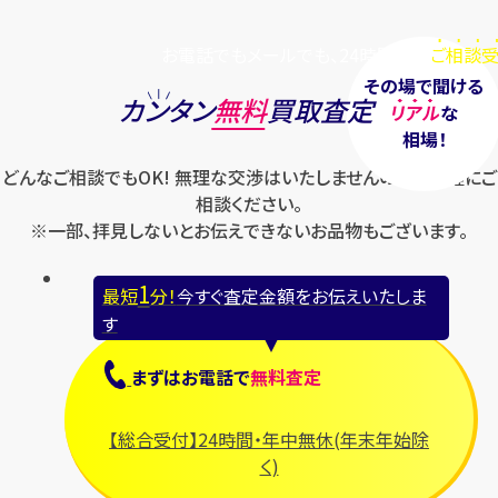
お電話でもメールでも、24時間毎日
ご相談受
その場で聞ける
カンタン
無料
買取査定
リアル
な
相場！
どんなご相談でもOK! 無理な交渉はいたしませんのでお気軽にご
相談ください。
※一部、拝見しないとお伝えできないお品物もございます。
1
最短
分！
今すぐ査定金額をお伝えいたしま
す
まずは
お電話
で
無料査定
【総合受付】24時間・年中無休(年末年始除
く)