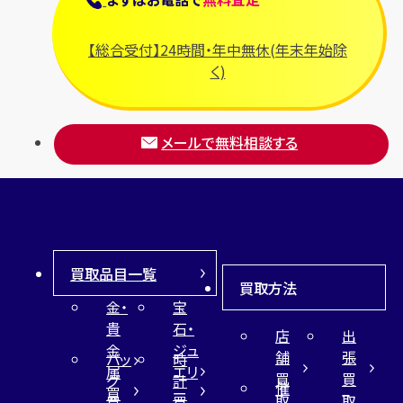
【総合受付】24時間・年中無休(年末年始除
く)
メールで無料相談する
買取品目一覧
買取方法
金・
宝
貴
石・
店
出
金
ジュ
舗
張
バッ
時
属
エリ
買
買
グ
計
催
買
ー
取
取
買
買