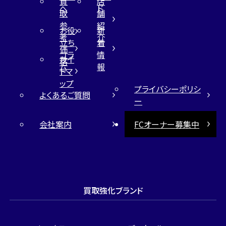
買
店
へ
ド
取
舗
参
紹
お役
新
考
介
立ち
着
価
コラ
情
サイ
格
ム
報
トマ
ップ
プライバシーポリシ
よくあるご質問
ー
会社案内
FCオーナー募集中
買取強化ブランド