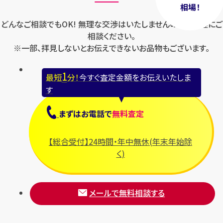
相場！
どんなご相談でもOK! 無理な交渉はいたしませんのでお気軽にご
相談ください。
※一部、拝見しないとお伝えできないお品物もございます。
1
最短
分！
今すぐ査定金額をお伝えいたしま
す
まずは
お電話
で
無料査定
【総合受付】24時間・年中無休(年末年始除
く)
メールで無料相談する