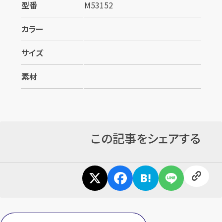
型番
M53152
カラー
サイズ
素材
カンタン
無料
この記事をシェアする
1
最短
分！
今すぐ査定金額をお伝えいたします
まずは
お電話
で
無料査定
【総合受付】24時間・年中無休(年末年始除く)