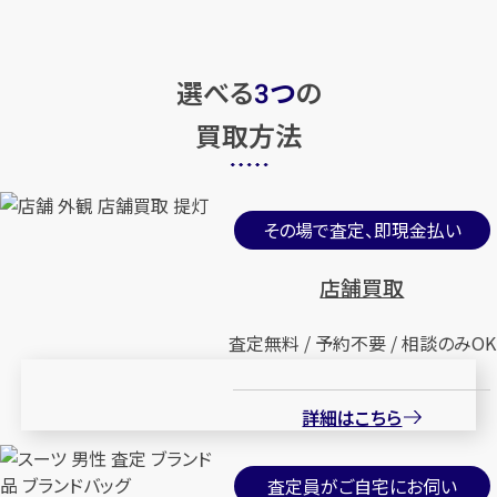
選べる
つ
の
3
買取方法
その場で査定、即現金払い
店舗買取
査定無料 / 予約不要 / 相談のみOK
詳細はこちら
査定員がご自宅にお伺い