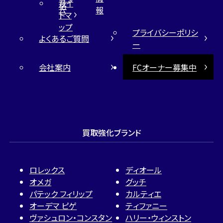
サイ
格
ム
報
トマ
ップ
プライバシーポリシ
よくあるご質問
ー
会社案内
FCオーナー募集中
買取強化ブランド
ロレックス
ディオール
オメガ
グッチ
パテック フィリップ
カルティエ
オーデマ ピゲ
ティファニー
ヴァシュロン・コンスタン
ハリー・ウィンストン