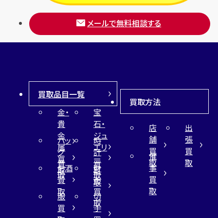
メールで無料相談する
買取品目一覧
買取方法
金・
宝
貴
石・
店
出
金
ジュ
舗
張
バッ
時
属
エリ
買
買
グ
計
催
買
ー
取
取
買
買
事
お酒
財
取
買
取
取
買
買
布
取
取
取
買
服
切
取
買
手