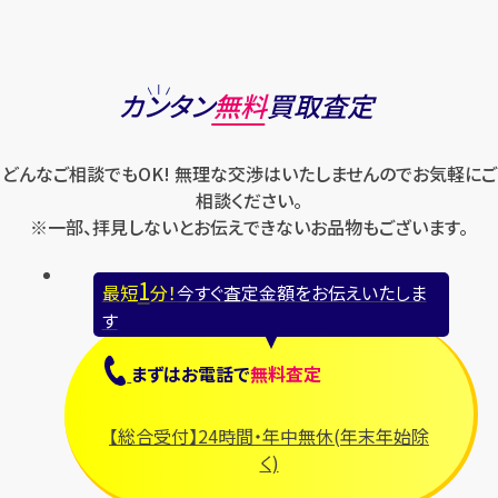
カンタン
無料
買取査定
どんなご相談でもOK! 無理な交渉はいたしませんのでお気軽にご
相談ください。
※一部、拝見しないとお伝えできないお品物もございます。
1
最短
分！
今すぐ査定金額をお伝えいたしま
す
まずは
お電話
で
無料査定
【総合受付】24時間・年中無休(年末年始除
く)