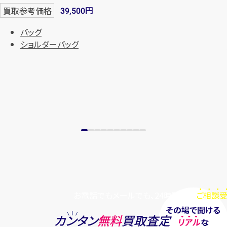
円
買取参考価格
39,500
バッグ
ショルダーバッグ
お電話でもメールでも、24時間毎日
ご相談受
その場で聞ける
カンタン
無料
買取査定
リアル
な