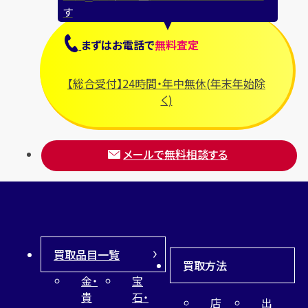
す
まずは
お電話
で
無料査定
【総合受付】24時間・年中無休(年末年始除
く)
メールで無料相談する
買取品目一覧
買取方法
金・
宝
貴
石・
店
出