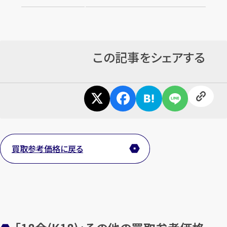
この記事をシェアする
カンタン
無料
買取参考価格に戻る
1
最短
分！
今すぐ査定金額をお伝えいたします
まずは
お電話
で
無料査定
【総合受付】24時間・年中無休(年末年始除く)