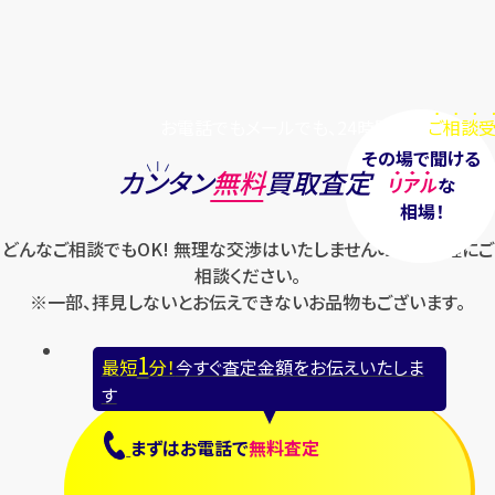
お電話でもメールでも、24時間毎日
ご相談受
その場で聞ける
カンタン
無料
買取査定
リアル
な
相場！
どんなご相談でもOK! 無理な交渉はいたしませんのでお気軽にご
相談ください。
※一部、拝見しないとお伝えできないお品物もございます。
1
最短
分！
今すぐ査定金額をお伝えいたしま
す
まずは
お電話
で
無料査定