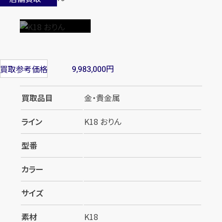
円
買取参考価格
9,983,000
買取品目
金・貴金属
ライン
K18 おりん
型番
カラー
サイズ
素材
K18