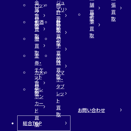
金
ジュ
舗
張
バッ
時
属
エリ
買
買
グ
計
催
買
ー
取
取
買
買
事
お酒
財
取
買
取
取
買
買
布
取
取
取
買
服
切
取
買
手
取
買
金
古
取
券・
銭
チケ
買
カメ
スマ
ット
取
ラ
ホ・
買
買
タブ
テレ
取
取
レッ
ホン
ト
カー
買
お問い合わせ
ド
取
買
総合TOP
取