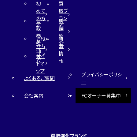
初
買
めて
取ブ
の方
ラン
買
店
へ
ド
取
舗
参
紹
お役
新
考
介
立ち
着
価
コラ
情
サイ
格
ム
報
トマ
ップ
プライバシーポリシ
よくあるご質問
ー
会社案内
FCオーナー募集中
買取強化ブランド