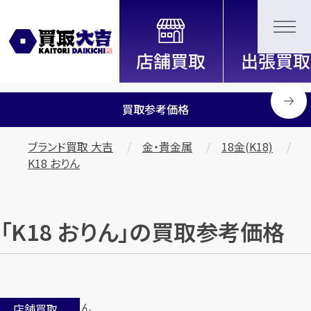
全国2200店舗以上展開中！
信頼と実績の買取専門店「買取大
吉」
買取参考価格
ブランド買取 大吉
金・貴金属
18金(K18)
K18 おりん
「K18 おりん」の買取参考価格
店舗買取