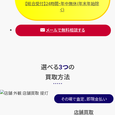
【総合受付】24時間・年中無休(年末年始除
く)
メールで無料相談する
選べる
つ
の
3
買取方法
その場で査定、即現金払い
店舗買取