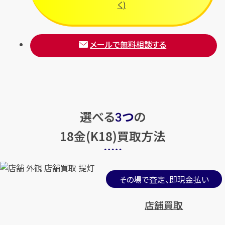
く)
メールで無料相談する
カンタン
無料
選べる
つ
の
3
18金(K18)買取方法
1
最短
分！
今すぐ査定金額をお伝えいた
します
その場で査定、即現金払い
まずは
お電話
で
無料査定
店舗買取
【総合受付】24時間・年中無休(年末年
始除く)