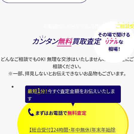
お電話でもメールでも、24時間毎日
ご相談受
その場で聞ける
カンタン
無料
買取査定
リアル
な
相場！
どんなご相談でもOK! 無理な交渉はいたしませんのでお気軽にご
相談ください。
※一部、拝見しないとお伝えできないお品物もございます。
1
最短
分！
今すぐ査定金額をお伝えいたしま
す
まずは
お電話
で
無料査定
【総合受付】24時間・年中無休(年末年始除