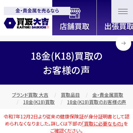
金・貴金属を売るなら
全国2000店舗以上展開中！
信頼と実績の買取専門店「買取大
吉」
18金(K18)買取の
お客様の声
ブランド買取 大吉
買取品目
金・貴金属買取
18金(K18)買取
18金(K18)買取のお客様の声
令和7年12月2日より従来の健康保険証が身分証明書として認
められなくなりました。詳しくは下部の
「買取に必要なもの」
を
ご確認ください。