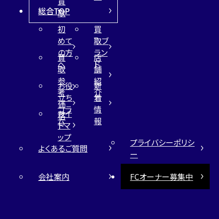
買
総合TOP
取
初
買
めて
取ブ
の方
ラン
買
店
へ
ド
取
舗
参
紹
お役
新
考
介
立ち
着
価
コラ
情
サイ
格
ム
報
トマ
ップ
プライバシーポリシ
よくあるご質問
ー
会社案内
FCオーナー募集中