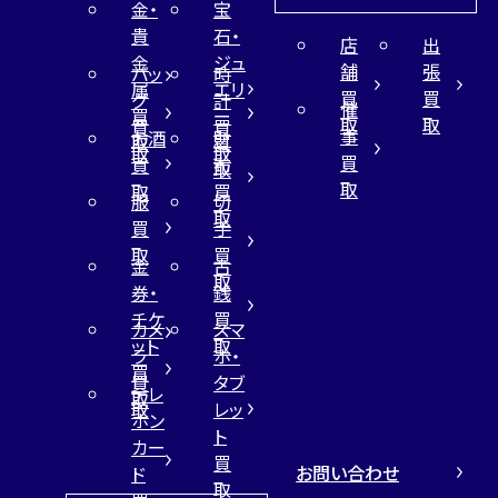
金・
宝
貴
石・
店
出
金
ジュ
舗
張
バッ
時
属
エリ
買
買
グ
計
催
買
ー
取
取
買
買
事
お酒
財
取
買
取
取
買
買
布
取
取
取
買
服
切
取
買
手
取
買
金
古
取
券・
銭
チケ
買
カメ
スマ
ット
取
ラ
ホ・
買
買
タブ
テレ
取
取
レッ
ホン
ト
カー
買
お問い合わせ
ド
取