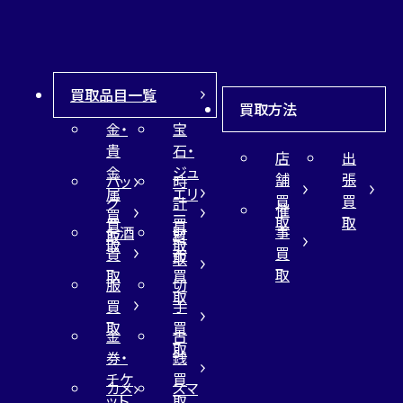
買取品目一覧
買取方法
金・
宝
貴
石・
店
出
金
ジュ
舗
張
バッ
時
属
エリ
買
買
グ
計
催
買
ー
取
取
買
買
事
お酒
財
取
買
取
取
買
買
布
取
取
取
買
服
切
取
買
手
取
買
金
古
取
券・
銭
チケ
買
カメ
スマ
ット
取