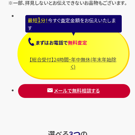
※一部、拝見しないとお伝えできないお品物もございます。
1
最短
分！
今すぐ査定金額をお伝えいたしま
す
まずは
お電話
で
無料査定
【総合受付】24時間・年中無休(年末年始除
く)
メールで無料相談する
選べる
つ
の
3