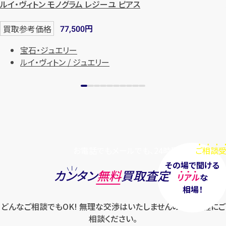
ルイ・ヴィトン モノグラム レジーユ ピアス
円
買取参考価格
77,500
宝石・ジュエリー
ルイ・ヴィトン / ジュエリー
お電話でもメールでも、24時間毎日
ご相談受
その場で聞ける
カンタン
無料
買取査定
リアル
な
相場！
どんなご相談でもOK! 無理な交渉はいたしませんのでお気軽にご
相談ください。