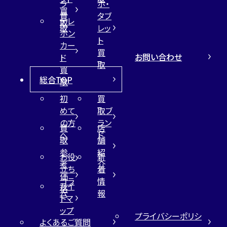
ラ
ホ・
買
買
タブ
テレ
取
取
レッ
ホン
ト
カー
買
お問い合わせ
ド
取
買
総合TOP
取
初
買
めて
取ブ
の方
ラン
買
店
へ
ド
取
舗
参
紹
お役
新
考
介
立ち
着
価
コラ
情
サイ
格
ム
報
トマ
ップ
プライバシーポリシ
よくあるご質問