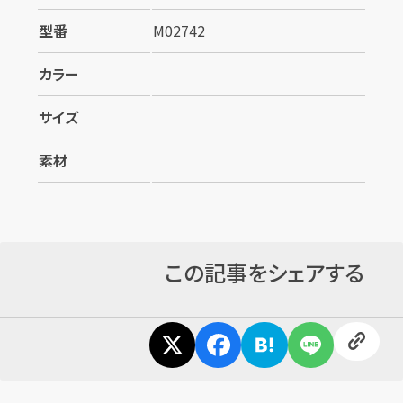
型番
M02742
カラー
サイズ
カンタン
無料
素材
この記事をシェアする
1
最短
分！
今すぐ査定金額をお伝えいたします
まずは
お電話
で
無料査定
【総合受付】24時間・年中無休(年末年始除く)