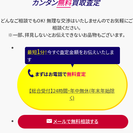
カンタン
無料
買取査定
どんなご相談でもOK! 無理な交渉はいたしませんのでお気軽にご
相談ください。
※一部、拝見しないとお伝えできないお品物もございます。
1
最短
分！
今すぐ査定金額をお伝えいたしま
す
まずは
お電話
で
無料査定
【総合受付】24時間・年中無休(年末年始除
く)
メールで無料相談する