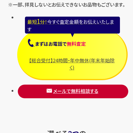
※一部、拝見しないとお伝えできないお品物もございます。
1
最短
分！
今すぐ査定金額をお伝えいたしま
す
まずは
お電話
で
無料査定
【総合受付】24時間・年中無休(年末年始除
く)
メールで無料相談する