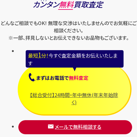
カンタン
無料
買取査定
どんなご相談でもOK! 無理な交渉はいたしませんのでお気軽にご
相談ください。
※一部、拝見しないとお伝えできないお品物もございます。
1
最短
分！
今すぐ査定金額をお伝えいたしま
す
まずは
お電話
で
無料査定
【総合受付】24時間・年中無休(年末年始除
く)
メールで無料相談する