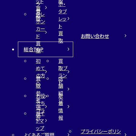
ット
取
ラ
ホ・
買
買
タブ
テレ
取
取
レッ
ホン
ト
カー
買
お問い合わせ
ド
取
買
総合TOP
取
初
買
めて
取ブ
の方
ラン
買
店
へ
ド
取
舗
参
紹
お役
新
考
介
立ち
着
価
コラ
情
サイ
格
ム
報
トマ
ップ
プライバシーポリシ
よくあるご質問