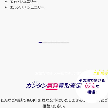
宝石・ジュエリー
エルメス / ジュエリー
お電話でもメールでも、24時間毎日
ご相談受
その場で聞ける
カンタン
無料
買取査定
リアル
な
相場！
どんなご相談でもOK! 無理な交渉はいたしませんのでお気軽にご
相談ください。