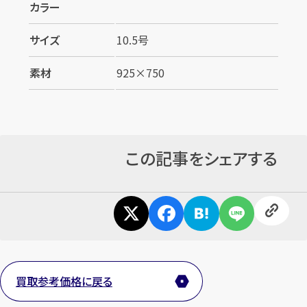
カラー
サイズ
10.5号
素材
925×750
カンタン
無料
この記事をシェアする
1
最短
分！
今すぐ査定金額をお伝えいたします
まずは
お電話
で
無料査定
買取参考価格に戻る
【総合受付】24時間・年中無休(年末年始除く)