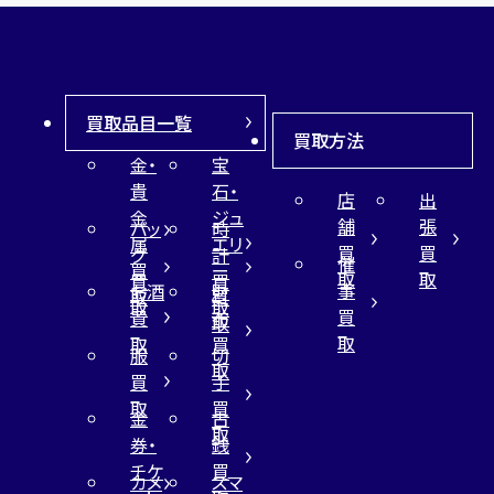
買取品目一覧
買取方法
金・
宝
貴
石・
店
出
金
ジュ
舗
張
バッ
時
属
エリ
買
買
グ
計
催
買
ー
取
取
買
買
事
お酒
財
取
買
取
取
買
買
布
取
取
取
買
服
切
取
買
手
取
買
金
古
取
券・
銭
チケ
買
カメ
スマ